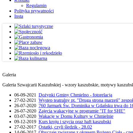
Kontakt
Regulamin
Polityka prywatności
Insta
Galeria
Galeria Szwajcarii Kaszubskiej - wzory kaszubskie, motywy kaszubskie
06-09-2021
Dożynki Gminy Chmielno - fotorelacja
27-02-2021
Występ teatralny pt. "Druga strona marzeń" zesp
26-07-2020
760 Jarmark Św. Dominika w Gdańsku trwa do 16
26-07-2020
Zajęcia wakacyjne w programie "IT for SHE"
03-07-2020
Wakacje w Domu Kultury w Chmielnie
09-12-2019
Kurs kroju i szycia oraz haft kaszubski
27-02-2017
Ostatki, czyli śledzik - 28.02
14-06-2017
Obyczaje związane z okresem Bożego Ciała - cze