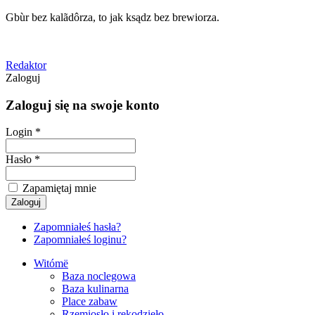
Gbùr bez kalãdôrza, to jak ksądz bez brewiorza.
Redaktor
Zaloguj
Zaloguj się na swoje konto
Login *
Hasło *
Zapamiętaj mnie
Zapomniałeś hasła?
Zapomniałeś loginu?
Witómë
Baza noclegowa
Baza kulinarna
Place zabaw
Rzemiosło i rękodzieło