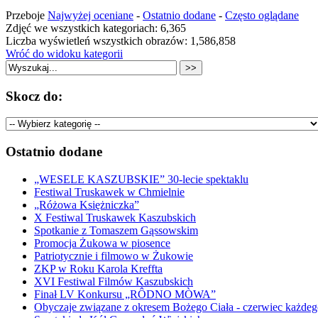
Przeboje
Najwyżej oceniane
-
Ostatnio dodane
-
Często oglądane
Zdjęć we wszystkich kategoriach: 6,365
Liczba wyświetleń wszystkich obrazów: 1,586,858
Wróć do widoku kategorii
Skocz do:
Ostatnio dodane
„WESELE KASZUBSKIE” 30-lecie spektaklu
Festiwal Truskawek w Chmielnie
„Różowa Księżniczka”
X Festiwal Truskawek Kaszubskich
Spotkanie z Tomaszem Gąssowskim
Promocja Żukowa w piosence
Patriotycznie i filmowo w Żukowie
ZKP w Roku Karola Kreffta
XVI Festiwal Filmów Kaszubskich
Finał LV Konkursu „RÔDNO MÒWA”
Obyczaje związane z okresem Bożego Ciała - czerwiec każdeg