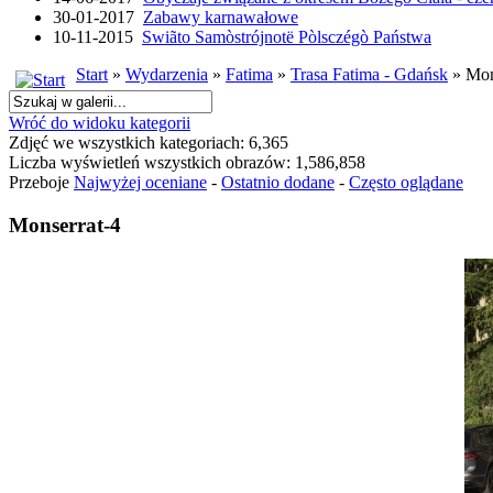
30-01-2017
Zabawy karnawałowe
10-11-2015
Swiãto Samòstrójnotë Pòlsczégò Państwa
Start
»
Wydarzenia
»
Fatima
»
Trasa Fatima - Gdańsk
» Mon
Wróć do widoku kategorii
Zdjęć we wszystkich kategoriach: 6,365
Liczba wyświetleń wszystkich obrazów: 1,586,858
Przeboje
Najwyżej oceniane
-
Ostatnio dodane
-
Często oglądane
Monserrat-4