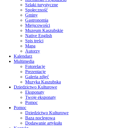
Szlaki turystyczne
Społeczność
Gminy
Gastronomia
Miejscowości
Muzeum Kaszubskie
Native English
Spis treści
Mapa
Autorzy
Kalendarz
Multimedia
Fotorelacje
Prezentacje
Galeria zdjęć
Muzyka Kaszubska
Dziedzictwo Kulturowe
Eksponaty
Twoje eksponaty
Pomoc
Pomoc
Dziedzictwo Kulturowe
Baza noclegowa
Dodawanie artykułu