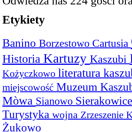
Odwiedza nas 224 gości or
Etykiety
Banino
Cartusia
Borzestowo
Kartuzy
Historia
Kaszubi
literatura kasz
Kożyczkowo
Muzeum Kaszu
miejscowość
Mòwa
Sierakowic
Sianowo
Turystyka
wojna
Zrzeszenie 
Żukowo