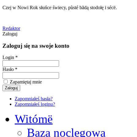
Czej w Nowi Rok słuńce świecy, pùsté bãdą stodołę i sécë.
Redaktor
Zaloguj
Zaloguj się na swoje konto
Login *
Hasło *
Zapamiętaj mnie
Zapomniałeś hasła?
Zapomniałeś loginu?
Witómë
Baza noclegowa