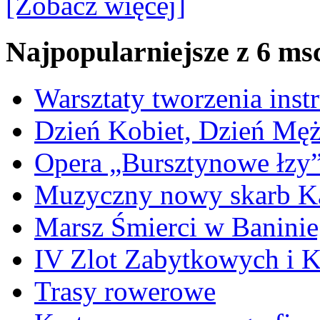
[Zobacz więcej]
Najpopularniejsze z 6 ms
Warsztaty tworzenia ins
Dzień Kobiet, Dzień Mę
Opera „Bursztynowe łzy
Muzyczny nowy skarb Ka
Marsz Śmierci w Banini
IV Zlot Zabytkowych i 
Trasy rowerowe