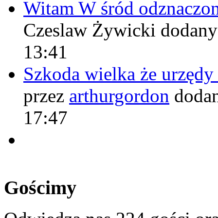
Witam W śród odznaczo
Czeslaw Żywicki
dodany
13:41
Szkoda wielka że urzęd
przez
arthurgordon
dodan
17:47
Gościmy