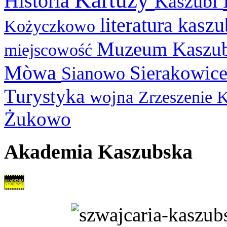
Historia
Kaszubi
literatura kasz
Kożyczkowo
Muzeum Kaszu
miejscowość
Mòwa
Sierakowic
Sianowo
Turystyka
wojna
Zrzeszenie 
Żukowo
Akademia Kaszubska