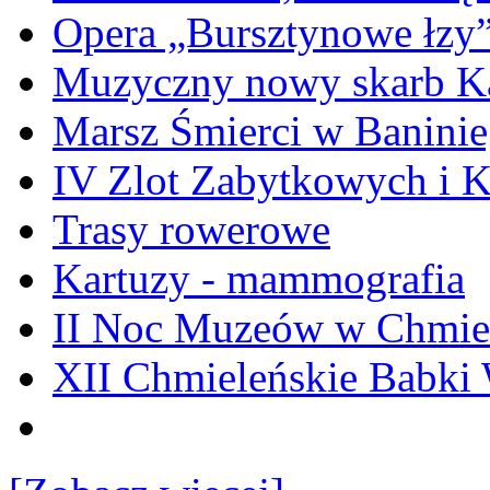
Opera „Bursztynowe łzy
Muzyczny nowy skarb Ka
Marsz Śmierci w Banini
IV Zlot Zabytkowych i 
Trasy rowerowe
Kartuzy - mammografia
II Noc Muzeów w Chmie
XII Chmieleńskie Babki