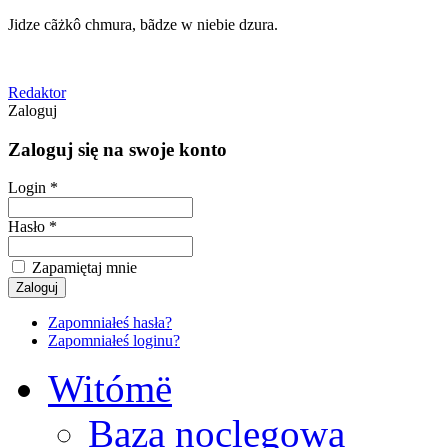
Jidze cãżkô chmura, bãdze w niebie dzura.
Redaktor
Zaloguj
Zaloguj się na swoje konto
Login *
Hasło *
Zapamiętaj mnie
Zapomniałeś hasła?
Zapomniałeś loginu?
Witómë
Baza noclegowa