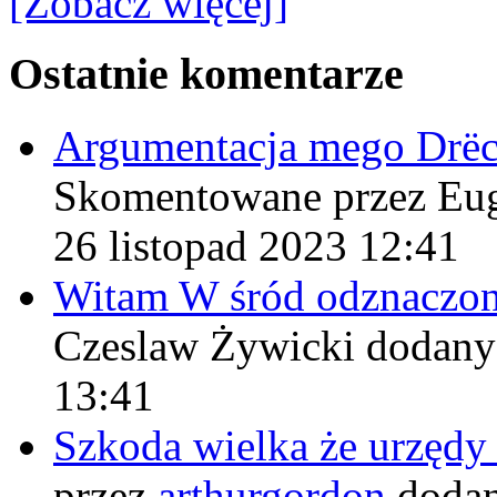
[Zobacz więcej]
Ostatnie komentarze
Argumentacja mego Drë
Skomentowane przez Eu
26 listopad 2023 12:41
Witam W śród odznaczo
Czeslaw Żywicki
dodany
13:41
Szkoda wielka że urzęd
przez
arthurgordon
dodan