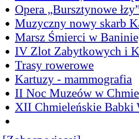
Opera „Bursztynowe łzy
Muzyczny nowy skarb Ka
Marsz Śmierci w Banini
IV Zlot Zabytkowych i 
Trasy rowerowe
Kartuzy - mammografia
II Noc Muzeów w Chmie
XII Chmieleńskie Babki