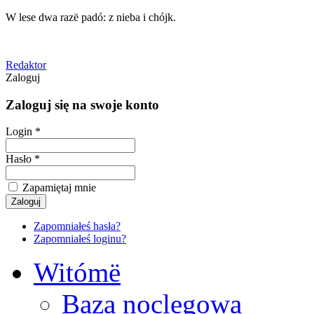
W lese dwa razë padó: z nieba i chójk.
Redaktor
Zaloguj
Zaloguj się na swoje konto
Login *
Hasło *
Zapamiętaj mnie
Zapomniałeś hasła?
Zapomniałeś loginu?
Witómë
Baza noclegowa