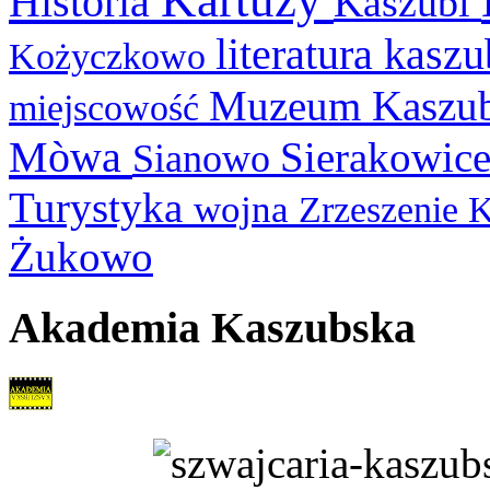
Historia
Kaszubi
literatura kasz
Kożyczkowo
Muzeum Kaszu
miejscowość
Mòwa
Sierakowic
Sianowo
Turystyka
wojna
Zrzeszenie 
Żukowo
Akademia Kaszubska