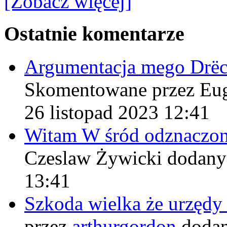
[Zobacz więcej]
Ostatnie komentarze
Argumentacja mego Drë
Skomentowane przez Eu
26 listopad 2023 12:41
Witam W śród odznaczo
Czeslaw Żywicki
dodany
13:41
Szkoda wielka że urzęd
przez
arthurgordon
dodan