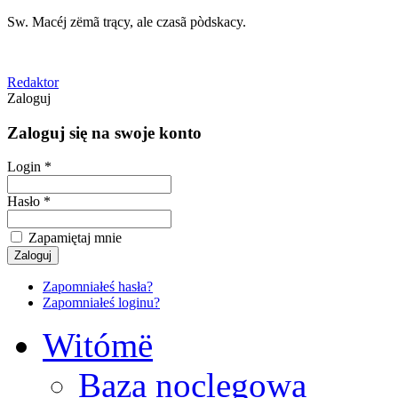
Sw. Macéj zëmã trący, ale czasã pòdskacy.
Redaktor
Zaloguj
Zaloguj się na swoje konto
Login *
Hasło *
Zapamiętaj mnie
Zapomniałeś hasła?
Zapomniałeś loginu?
Witómë
Baza noclegowa