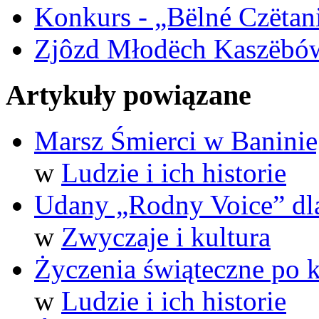
Konkurs - „Bëlné Czëtan
Zjôzd Młodëch Kaszëbó
Artykuły powiązane
Marsz Śmierci w Banini
w
Ludzie i ich historie
Udany „Rodny Voice” dl
w
Zwyczaje i kultura
Życzenia świąteczne po 
w
Ludzie i ich historie