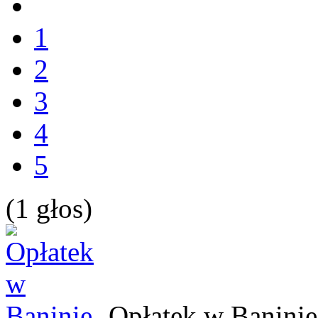
1
2
3
4
5
(1 głos)
Opłatek w Baninie