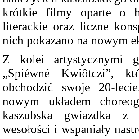
krótkie filmy oparte o hi
literackie oraz liczne kon
nich pokazano na nowym ek
Z kolei artystycznymi 
„Spiéwné Kwiôtczi”, k
obchodzić swoje 20-leci
nowym układem choreogr
kaszubska gwiazdka z
wesołości i wspaniały nast