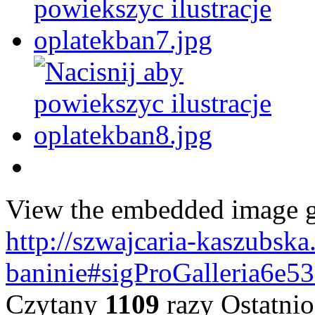
View the embedded image ga
http://szwajcaria-kaszubska
baninie#sigProGalleria6e5
Czytany
1109
razy
Ostatnio