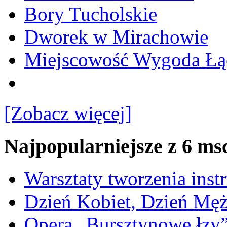
Bory Tucholskie
Dworek w Mirachowie
Miejscowość Wygoda Łą
[Zobacz więcej]
Najpopularniejsze z 6 ms
Warsztaty tworzenia ins
Dzień Kobiet, Dzień Mę
Opera „Bursztynowe łzy