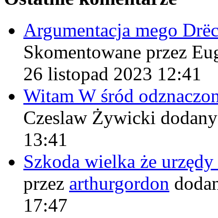
Argumentacja mego Drë
Skomentowane przez Eu
26 listopad 2023 12:41
Witam W śród odznaczo
Czeslaw Żywicki
dodany
13:41
Szkoda wielka że urzęd
przez
arthurgordon
dodan
17:47