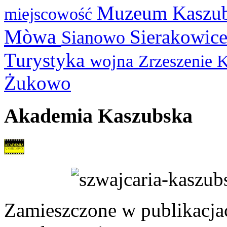
Muzeum Kaszu
miejscowość
Mòwa
Sierakowic
Sianowo
Turystyka
wojna
Zrzeszenie 
Żukowo
Akademia Kaszubska
Zamieszczone w publikacjach