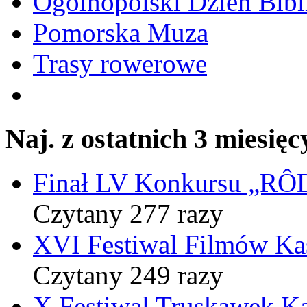
Ogólnopolski Dzień Bibli
Pomorska Muza
Trasy rowerowe
Naj. z ostatnich 3 miesięc
Finał LV Konkursu „
Czytany 277 razy
XVI Festiwal Filmów Ka
Czytany 249 razy
X Festiwal Truskawek K