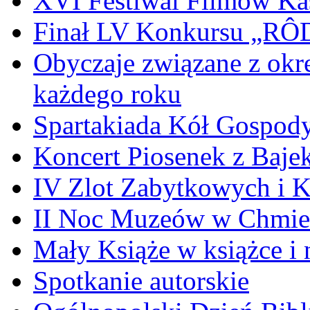
XVI Festiwal Filmów Ka
Finał LV Konkursu „
Obyczaje związane z okr
każdego roku
Spartakiada Kół Gospod
Koncert Piosenek z Baje
IV Zlot Zabytkowych i 
II Noc Muzeów w Chmie
Mały Książe w książce i 
Spotkanie autorskie