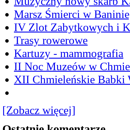
Muzyczny nowy skarb Ka
Marsz Śmierci w Banini
IV Zlot Zabytkowych i 
Trasy rowerowe
Kartuzy - mammografia
II Noc Muzeów w Chmie
XII Chmieleńskie Babki
[Zobacz więcej]
Ostatnie komentarze