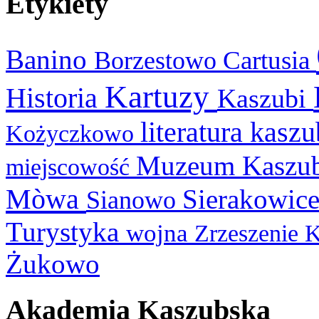
Etykiety
Banino
Cartusia
Borzestowo
Kartuzy
Historia
Kaszubi
literatura kasz
Kożyczkowo
Muzeum Kaszu
miejscowość
Mòwa
Sierakowic
Sianowo
Turystyka
wojna
Zrzeszenie 
Żukowo
Akademia Kaszubska