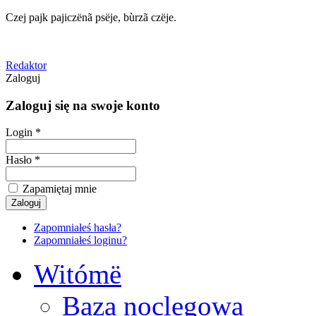
Czej pajk pajiczënã psëje, bùrzã czëje.
Redaktor
Zaloguj
Zaloguj się na swoje konto
Login *
Hasło *
Zapamiętaj mnie
Zapomniałeś hasła?
Zapomniałeś loginu?
Witómë
Baza noclegowa