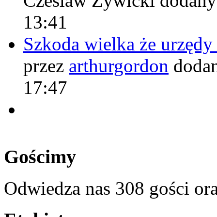
Czeslaw Żywicki
dodany
13:41
Szkoda wielka że urzęd
przez
arthurgordon
dodan
17:47
Gościmy
Odwiedza nas 308 gości or