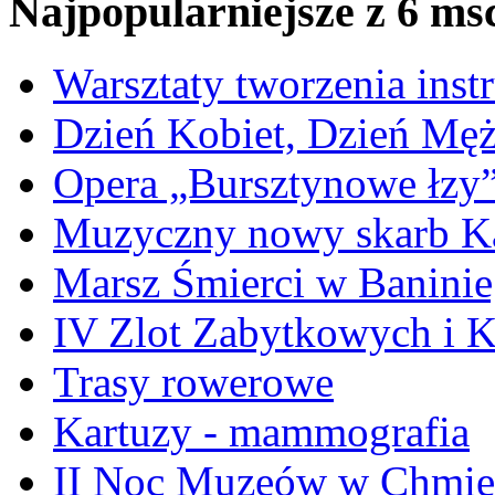
Najpopularniejsze z 6 ms
Warsztaty tworzenia ins
Dzień Kobiet, Dzień Mę
Opera „Bursztynowe łzy
Muzyczny nowy skarb Ka
Marsz Śmierci w Banini
IV Zlot Zabytkowych i 
Trasy rowerowe
Kartuzy - mammografia
II Noc Muzeów w Chmie