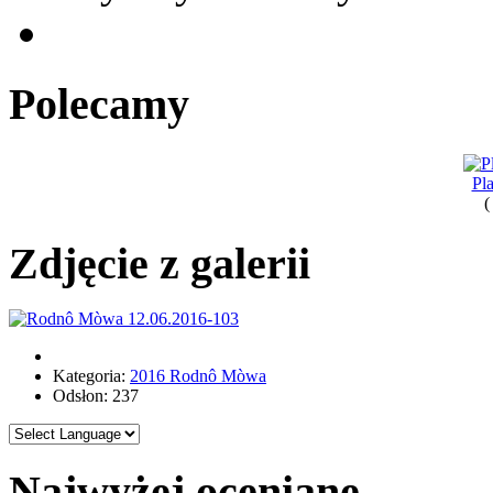
Polecamy
Pl
(
Zdjęcie z galerii
Kategoria:
2016 Rodnô Mòwa
Odsłon: 237
Najwyżej oceniane