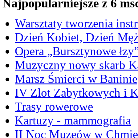
Najpopularniejsze z 6 ms
Warsztaty tworzenia ins
Dzień Kobiet, Dzień Mę
Opera „Bursztynowe łzy
Muzyczny nowy skarb Ka
Marsz Śmierci w Banini
IV Zlot Zabytkowych i 
Trasy rowerowe
Kartuzy - mammografia
II Noc Muzeów w Chmie