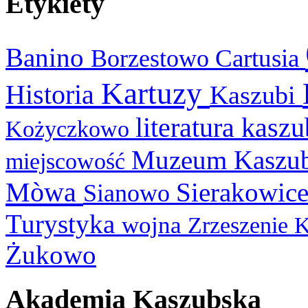
Etykiety
Banino
Cartusia
Borzestowo
Kartuzy
Historia
Kaszubi
literatura kasz
Kożyczkowo
Muzeum Kaszu
miejscowość
Mòwa
Sierakowic
Sianowo
Turystyka
wojna
Zrzeszenie 
Żukowo
Akademia Kaszubska