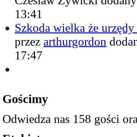
Czeslaw Żywicki
dodany
13:41
Szkoda wielka że urzęd
przez
arthurgordon
dodan
17:47
Gościmy
Odwiedza nas 158 gości or