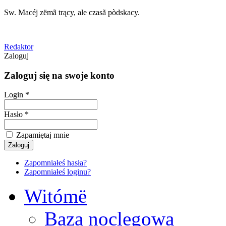
Sw. Macéj zëmã trący, ale czasã pòdskacy.
Redaktor
Zaloguj
Zaloguj się na swoje konto
Login *
Hasło *
Zapamiętaj mnie
Zapomniałeś hasła?
Zapomniałeś loginu?
Witómë
Baza noclegowa