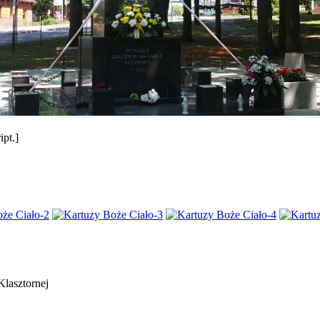
pt.]
Klasztornej