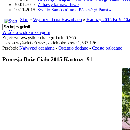
30-01-2017
Zabawy karnawałowe
10-11-2015
Swiãto Samòstrójnotë Pòlsczégò Państwa
Start
»
Wydarzenia na Kaszubach
»
Kartuzy 2015 Boże Cia
Wróć do widoku kategorii
Zdjęć we wszystkich kategoriach: 6,365
Liczba wyświetleń wszystkich obrazów: 1,587,126
Przeboje
Najwyżej oceniane
-
Ostatnio dodane
-
Często oglądane
Procesja Boże Ciało 2015 Kartuzy -91