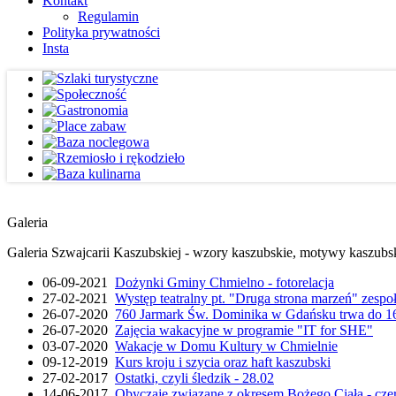
Kontakt
Regulamin
Polityka prywatności
Insta
Galeria
Galeria Szwajcarii Kaszubskiej - wzory kaszubskie, motywy kaszubskie
06-09-2021
Dożynki Gminy Chmielno - fotorelacja
27-02-2021
Występ teatralny pt. "Druga strona marzeń" zesp
26-07-2020
760 Jarmark Św. Dominika w Gdańsku trwa do 16
26-07-2020
Zajęcia wakacyjne w programie "IT for SHE"
03-07-2020
Wakacje w Domu Kultury w Chmielnie
09-12-2019
Kurs kroju i szycia oraz haft kaszubski
27-02-2017
Ostatki, czyli śledzik - 28.02
14-06-2017
Obyczaje związane z okresem Bożego Ciała - cze