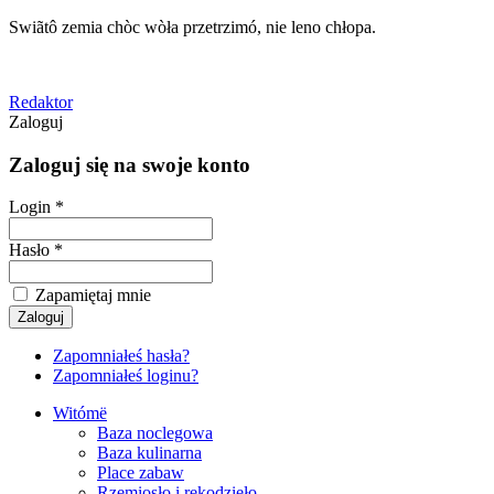
Swiãtô zemia chòc wòła przetrzimó, nie leno chłopa.
Redaktor
Zaloguj
Zaloguj się na swoje konto
Login *
Hasło *
Zapamiętaj mnie
Zapomniałeś hasła?
Zapomniałeś loginu?
Witómë
Baza noclegowa
Baza kulinarna
Place zabaw
Rzemiosło i rękodzieło