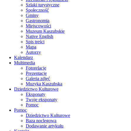
Szlaki turystyczne
Społeczność
Gminy
Gastronomia
Miejscowości
Muzeum Kaszubskie
Native English
Spis treści
Mapa
Autorzy
Kalendarz
Multimedia
Fotorelacje
Prezentacje
Galeria zdjęć
Muzyka Kaszubska
Dziedzictwo Kulturowe
Eksponaty
Twoje eksponaty
Pomoc
Pomoc
Dziedzictwo Kulturowe
Baza noclegowa
Dodawanie artykułu