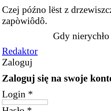
Czej późno lëst z drzewiszc
zapòwiôdô.
Gdy nierychło 
Redaktor
Zaloguj
Zaloguj się na swoje kont
Login *
Hasło *