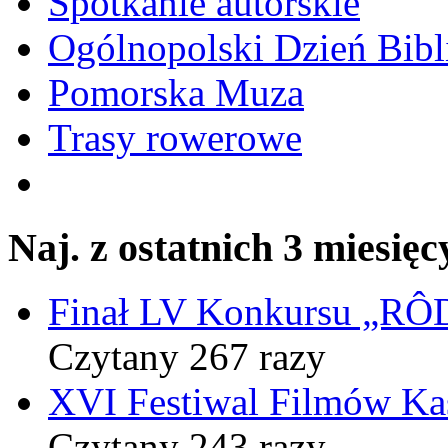
Spotkanie autorskie
Ogólnopolski Dzień Bibli
Pomorska Muza
Trasy rowerowe
Naj. z ostatnich 3 miesięc
Finał LV Konkursu „
Czytany 267 razy
XVI Festiwal Filmów Ka
Czytany 243 razy