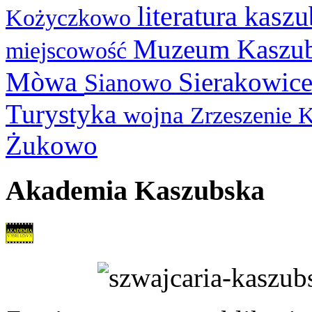
literatura kasz
Kożyczkowo
Muzeum Kaszu
miejscowość
Mòwa
Sierakowic
Sianowo
Turystyka
wojna
Zrzeszenie 
Żukowo
Akademia Kaszubska