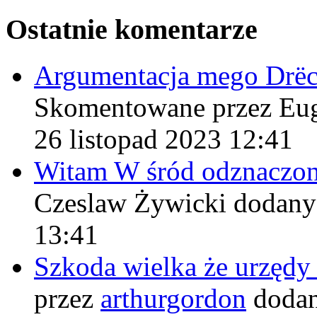
Ostatnie komentarze
Argumentacja mego Drë
Skomentowane przez Eu
26 listopad 2023 12:41
Witam W śród odznaczo
Czeslaw Żywicki
dodany
13:41
Szkoda wielka że urzęd
przez
arthurgordon
dodan