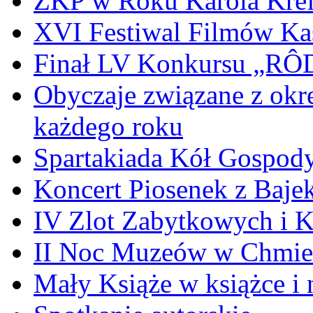
ZKP w Roku Karola Kref
XVI Festiwal Filmów Ka
Finał LV Konkursu „
Obyczaje związane z okr
każdego roku
Spartakiada Kół Gospod
Koncert Piosenek z Baje
IV Zlot Zabytkowych i 
II Noc Muzeów w Chmie
Mały Książe w książce i 