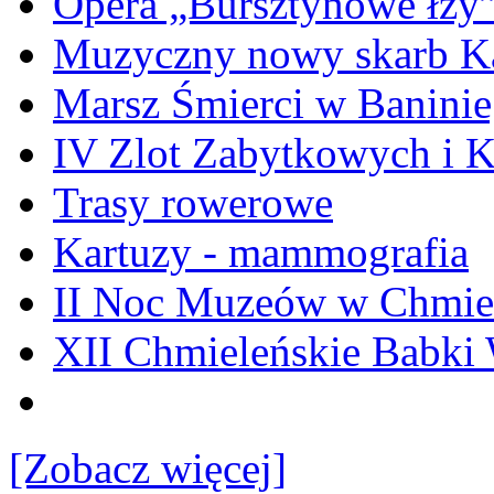
Opera „Bursztynowe łzy
Muzyczny nowy skarb Ka
Marsz Śmierci w Banini
IV Zlot Zabytkowych i 
Trasy rowerowe
Kartuzy - mammografia
II Noc Muzeów w Chmie
XII Chmieleńskie Babki
[Zobacz więcej]