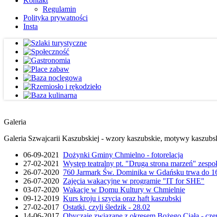
Kontakt
Regulamin
Polityka prywatności
Insta
Galeria
Galeria Szwajcarii Kaszubskiej - wzory kaszubskie, motywy kaszubskie
06-09-2021
Dożynki Gminy Chmielno - fotorelacja
27-02-2021
Występ teatralny pt. "Druga strona marzeń" zesp
26-07-2020
760 Jarmark Św. Dominika w Gdańsku trwa do 16
26-07-2020
Zajęcia wakacyjne w programie "IT for SHE"
03-07-2020
Wakacje w Domu Kultury w Chmielnie
09-12-2019
Kurs kroju i szycia oraz haft kaszubski
27-02-2017
Ostatki, czyli śledzik - 28.02
14-06-2017
Obyczaje związane z okresem Bożego Ciała - cze