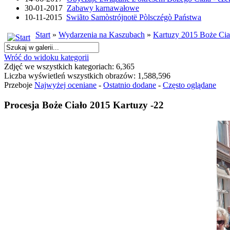
30-01-2017
Zabawy karnawałowe
10-11-2015
Swiãto Samòstrójnotë Pòlsczégò Państwa
Start
»
Wydarzenia na Kaszubach
»
Kartuzy 2015 Boże Cia
Wróć do widoku kategorii
Zdjęć we wszystkich kategoriach: 6,365
Liczba wyświetleń wszystkich obrazów: 1,588,596
Przeboje
Najwyżej oceniane
-
Ostatnio dodane
-
Często oglądane
Procesja Boże Ciało 2015 Kartuzy -22