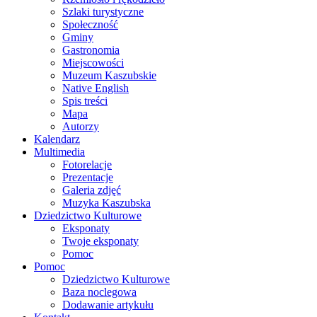
Szlaki turystyczne
Społeczność
Gminy
Gastronomia
Miejscowości
Muzeum Kaszubskie
Native English
Spis treści
Mapa
Autorzy
Kalendarz
Multimedia
Fotorelacje
Prezentacje
Galeria zdjęć
Muzyka Kaszubska
Dziedzictwo Kulturowe
Eksponaty
Twoje eksponaty
Pomoc
Pomoc
Dziedzictwo Kulturowe
Baza noclegowa
Dodawanie artykułu