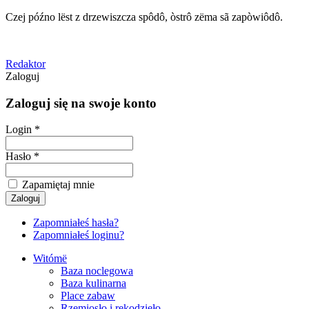
Czej późno lëst z drzewiszcza spôdô, òstrô zëma sã zapòwiôdô.
Redaktor
Zaloguj
Zaloguj się na swoje konto
Login *
Hasło *
Zapamiętaj mnie
Zapomniałeś hasła?
Zapomniałeś loginu?
Witómë
Baza noclegowa
Baza kulinarna
Place zabaw
Rzemiosło i rękodzieło