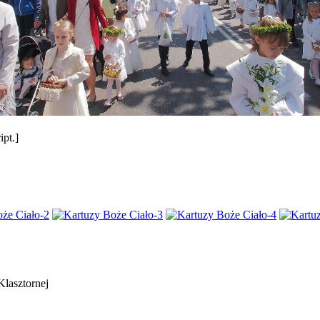
pt.]
Klasztornej