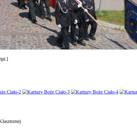
pt.]
Klasztornej