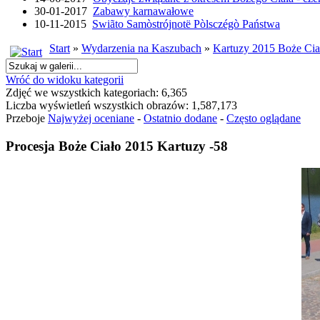
30-01-2017
Zabawy karnawałowe
10-11-2015
Swiãto Samòstrójnotë Pòlsczégò Państwa
Start
»
Wydarzenia na Kaszubach
»
Kartuzy 2015 Boże Cia
Wróć do widoku kategorii
Zdjęć we wszystkich kategoriach: 6,365
Liczba wyświetleń wszystkich obrazów: 1,587,173
Przeboje
Najwyżej oceniane
-
Ostatnio dodane
-
Często oglądane
Procesja Boże Ciało 2015 Kartuzy -58