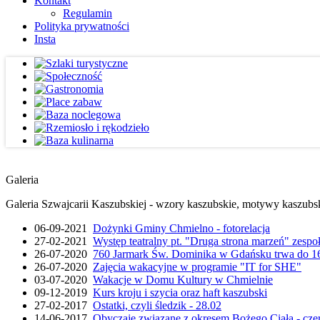
Kontakt
Regulamin
Polityka prywatności
Insta
Galeria
Galeria Szwajcarii Kaszubskiej - wzory kaszubskie, motywy kaszubskie
06-09-2021
Dożynki Gminy Chmielno - fotorelacja
27-02-2021
Występ teatralny pt. "Druga strona marzeń" zesp
26-07-2020
760 Jarmark Św. Dominika w Gdańsku trwa do 16
26-07-2020
Zajęcia wakacyjne w programie "IT for SHE"
03-07-2020
Wakacje w Domu Kultury w Chmielnie
09-12-2019
Kurs kroju i szycia oraz haft kaszubski
27-02-2017
Ostatki, czyli śledzik - 28.02
14-06-2017
Obyczaje związane z okresem Bożego Ciała - cze