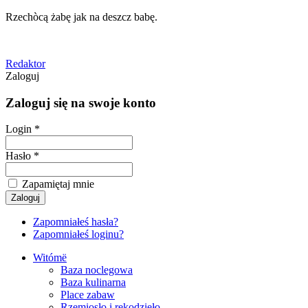
Rzechòcą żabę jak na deszcz babę.
Redaktor
Zaloguj
Zaloguj się na swoje konto
Login *
Hasło *
Zapamiętaj mnie
Zapomniałeś hasła?
Zapomniałeś loginu?
Witómë
Baza noclegowa
Baza kulinarna
Place zabaw
Rzemiosło i rękodzieło