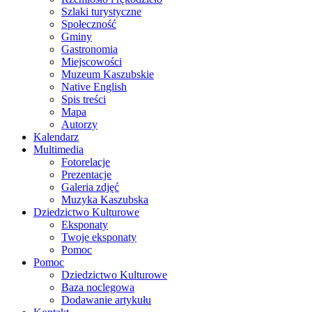
Szlaki turystyczne
Społeczność
Gminy
Gastronomia
Miejscowości
Muzeum Kaszubskie
Native English
Spis treści
Mapa
Autorzy
Kalendarz
Multimedia
Fotorelacje
Prezentacje
Galeria zdjęć
Muzyka Kaszubska
Dziedzictwo Kulturowe
Eksponaty
Twoje eksponaty
Pomoc
Pomoc
Dziedzictwo Kulturowe
Baza noclegowa
Dodawanie artykułu