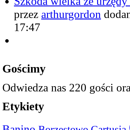
Szkoda wielka że urzęd
przez
arthurgordon
dodan
17:47
Gościmy
Odwiedza nas 220 gości or
Etykiety
Banino
Cartusia
Borzestowo