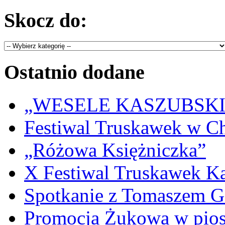
Skocz do:
Ostatnio dodane
„WESELE KASZUBSKIE” 
Festiwal Truskawek w C
„Różowa Księżniczka”
X Festiwal Truskawek K
Spotkanie z Tomaszem 
Promocja Żukowa w pio