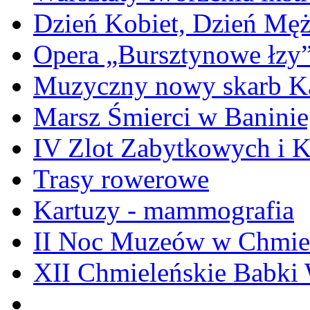
Dzień Kobiet, Dzień Mę
Opera „Bursztynowe łzy
Muzyczny nowy skarb Ka
Marsz Śmierci w Banini
IV Zlot Zabytkowych i 
Trasy rowerowe
Kartuzy - mammografia
II Noc Muzeów w Chmie
XII Chmieleńskie Babki