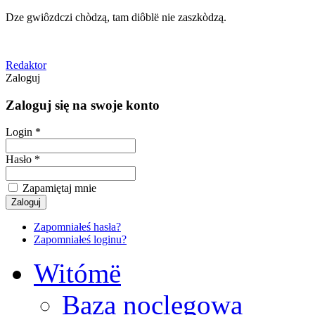
Dze gwiôzdczi chòdzą, tam diôblë nie zaszkòdzą.
Redaktor
Zaloguj
Zaloguj się na swoje konto
Login *
Hasło *
Zapamiętaj mnie
Zapomniałeś hasła?
Zapomniałeś loginu?
Witómë
Baza noclegowa