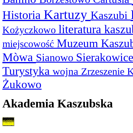
Kartuzy
Historia
Kaszubi
literatura kasz
Kożyczkowo
Muzeum Kaszu
miejscowość
Mòwa
Sierakowic
Sianowo
Turystyka
wojna
Zrzeszenie 
Żukowo
Akademia Kaszubska