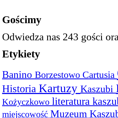
Gościmy
Odwiedza nas 243 gości or
Etykiety
Banino
Cartusia
Borzestowo
Kartuzy
Historia
Kaszubi
literatura kasz
Kożyczkowo
Muzeum Kaszu
miejscowość