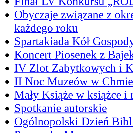
Finał LV Konkursu „
Obyczaje związane z okr
każdego roku
Spartakiada Kół Gospod
Koncert Piosenek z Baje
IV Zlot Zabytkowych i 
II Noc Muzeów w Chmie
Mały Książe w książce i 
Spotkanie autorskie
Ogólnopolski Dzień Bibli