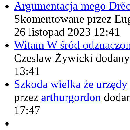
Argumentacja mego Drë
Skomentowane przez Eu
26 listopad 2023 12:41
Witam W śród odznaczo
Czeslaw Żywicki
dodany
13:41
Szkoda wielka że urzęd
przez
arthurgordon
dodan
17:47