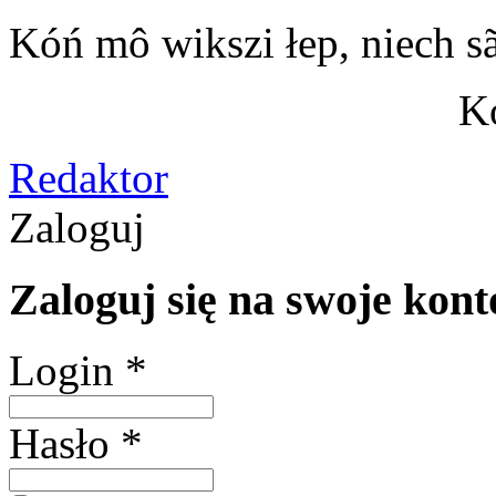
Kóń mô wikszi łep, niech sã
Ko
Redaktor
Zaloguj
Zaloguj się na swoje kont
Login *
Hasło *