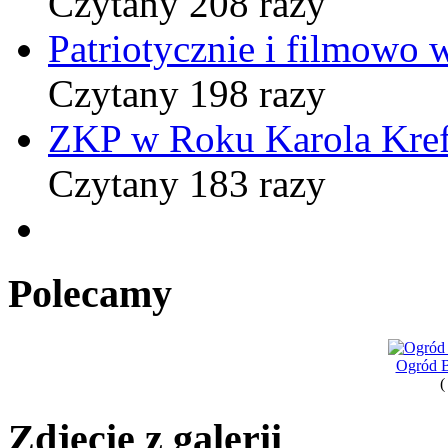
Czytany 208 razy
Patriotycznie i filmowo
Czytany 198 razy
ZKP w Roku Karola Kref
Czytany 183 razy
Polecamy
Ogród B
(
Zdjęcie z galerii