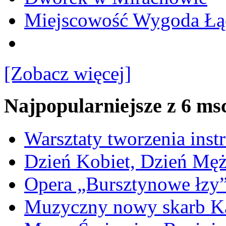
Miejscowość Wygoda Łą
[Zobacz więcej]
Najpopularniejsze z 6 ms
Warsztaty tworzenia ins
Dzień Kobiet, Dzień Mę
Opera „Bursztynowe łzy
Muzyczny nowy skarb Ka