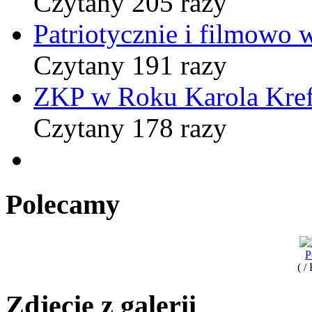
Czytany 205 razy
Patriotycznie i filmowo
Czytany 191 razy
ZKP w Roku Karola Kref
Czytany 178 razy
Polecamy
P
( /
Zdjęcie z galerii