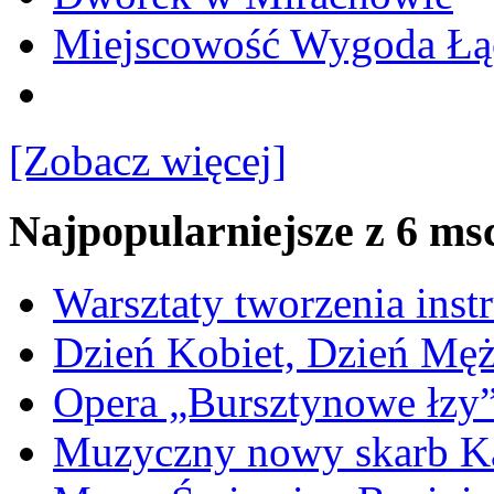
Miejscowość Wygoda Łą
[Zobacz więcej]
Najpopularniejsze z 6 ms
Warsztaty tworzenia ins
Dzień Kobiet, Dzień Mę
Opera „Bursztynowe łzy
Muzyczny nowy skarb Ka