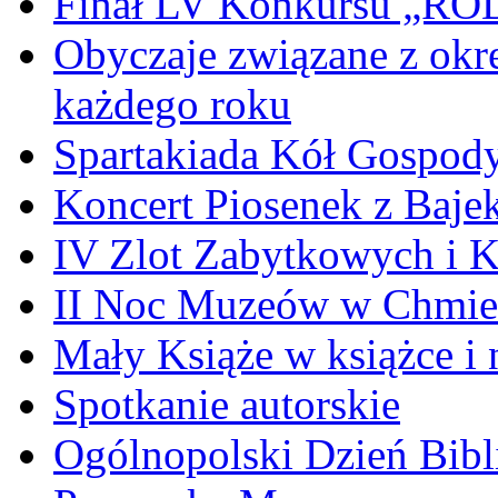
Finał LV Konkursu „
Obyczaje związane z okr
każdego roku
Spartakiada Kół Gospod
Koncert Piosenek z Baje
IV Zlot Zabytkowych i 
II Noc Muzeów w Chmie
Mały Książe w książce i 
Spotkanie autorskie
Ogólnopolski Dzień Bibli