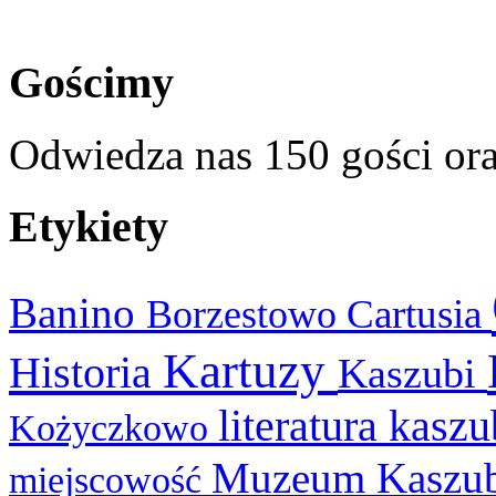
Gościmy
Odwiedza nas 150 gości or
Etykiety
Banino
Cartusia
Borzestowo
Kartuzy
Historia
Kaszubi
literatura kasz
Kożyczkowo
Muzeum Kaszu
miejscowość