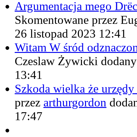
Argumentacja mego Drë
Skomentowane przez Eu
26 listopad 2023 12:41
Witam W śród odznaczo
Czeslaw Żywicki
dodany
13:41
Szkoda wielka że urzęd
przez
arthurgordon
dodan
17:47