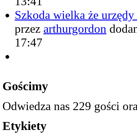
13:41
Szkoda wielka że urzęd
przez
arthurgordon
dodan
17:47
Gościmy
Odwiedza nas 229 gości or
Etykiety