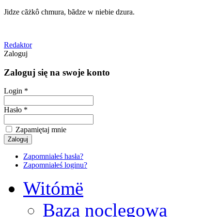
Jidze cãżkô chmura, bãdze w niebie dzura.
Redaktor
Zaloguj
Zaloguj się na swoje konto
Login *
Hasło *
Zapamiętaj mnie
Zapomniałeś hasła?
Zapomniałeś loginu?
Witómë
Baza noclegowa