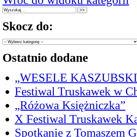
Skocz do:
Ostatnio dodane
„WESELE KASZUBSKIE” 
Festiwal Truskawek w C
„Różowa Księżniczka”
X Festiwal Truskawek K
Spotkanie z Tomaszem 