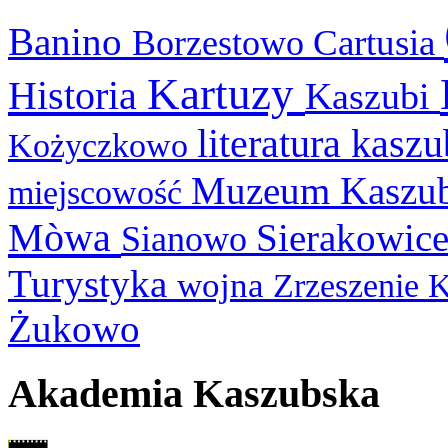
Banino
Cartusia
Borzestowo
Kartuzy
Historia
Kaszubi
literatura kasz
Kożyczkowo
Muzeum Kaszu
miejscowość
Mòwa
Sierakowic
Sianowo
Turystyka
wojna
Zrzeszenie 
Żukowo
Akademia Kaszubska