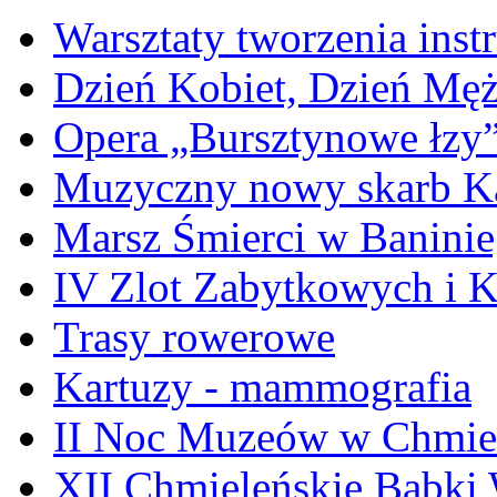
Warsztaty tworzenia ins
Dzień Kobiet, Dzień Mę
Opera „Bursztynowe łzy
Muzyczny nowy skarb Ka
Marsz Śmierci w Banini
IV Zlot Zabytkowych i 
Trasy rowerowe
Kartuzy - mammografia
II Noc Muzeów w Chmie
XII Chmieleńskie Babki