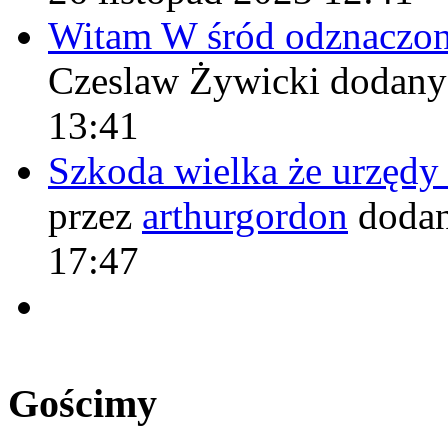
Witam W śród odznaczo
Czeslaw Żywicki
dodany
13:41
Szkoda wielka że urzęd
przez
arthurgordon
dodan
17:47
Gościmy