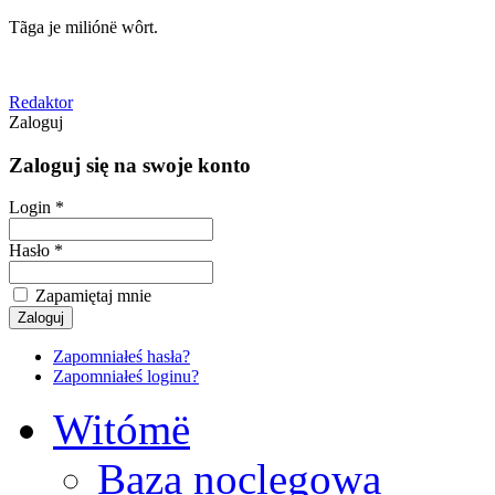
Tãga je miliónë wôrt.
Redaktor
Zaloguj
Zaloguj się na swoje konto
Login *
Hasło *
Zapamiętaj mnie
Zapomniałeś hasła?
Zapomniałeś loginu?
Witómë
Baza noclegowa