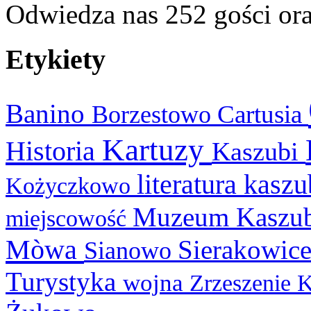
Odwiedza nas 252 gości or
Etykiety
Banino
Cartusia
Borzestowo
Kartuzy
Historia
Kaszubi
literatura kasz
Kożyczkowo
Muzeum Kaszu
miejscowość
Mòwa
Sierakowic
Sianowo
Turystyka
wojna
Zrzeszenie 