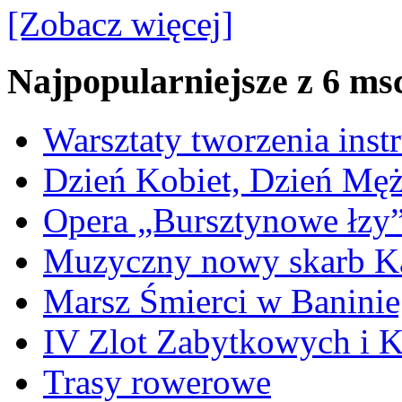
[Zobacz więcej]
Najpopularniejsze z 6 ms
Warsztaty tworzenia ins
Dzień Kobiet, Dzień Mę
Opera „Bursztynowe łzy
Muzyczny nowy skarb Ka
Marsz Śmierci w Banini
IV Zlot Zabytkowych i 
Trasy rowerowe