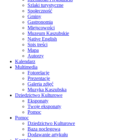
Szlaki turystyczne
Społeczność
Gminy
Gastronomia
Miejscowości
Muzeum Kaszubskie
Native English
Spis treści
Mapa
Autorzy
Kalendarz
Multimedia
Fotorelacje
Prezentacje
Galeria zdjęć
Muzyka Kaszubska
Dziedzictwo Kulturowe
Eksponaty
Twoje eksponaty
Pomoc
Pomoc
Dziedzictwo Kulturowe
Baza noclegowa
Dodawanie artykułu