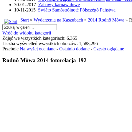
30-01-2017
Zabawy karnawałowe
10-11-2015
Swiãto Samòstrójnotë Pòlsczégò Państwa
Start
»
Wydarzenia na Kaszubach
»
2014 Rodnô Mòwa
» R
Wróć do widoku kategorii
Zdjęć we wszystkich kategoriach: 6,365
Liczba wyświetleń wszystkich obrazów: 1,588,296
Przeboje
Najwyżej oceniane
-
Ostatnio dodane
-
Często oglądane
Rodnô Mòwa 2014 fotorelacja-192