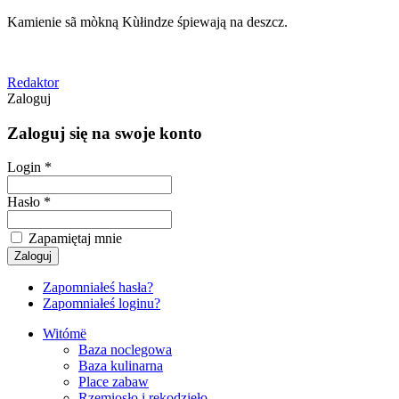
Kamienie sã mòkną Kùłindze śpiewają na deszcz.
Redaktor
Zaloguj
Zaloguj się na swoje konto
Login *
Hasło *
Zapamiętaj mnie
Zapomniałeś hasła?
Zapomniałeś loginu?
Witómë
Baza noclegowa
Baza kulinarna
Place zabaw
Rzemiosło i rękodzieło