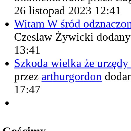
26 listopad 2023 12:41
Witam W śród odznaczo
Czeslaw Żywicki
dodany
13:41
Szkoda wielka że urzęd
przez
arthurgordon
dodan
17:47