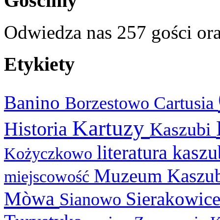
Gościmy
Odwiedza nas 257 gości or
Etykiety
Banino
Cartusia
Borzestowo
Kartuzy
Historia
Kaszubi
literatura kasz
Kożyczkowo
Muzeum Kaszu
miejscowość
Mòwa
Sierakowic
Sianowo