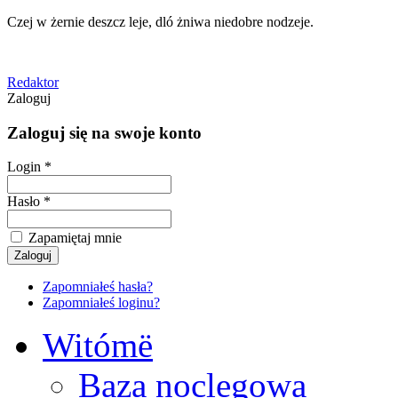
Czej w żernie deszcz leje, dló żniwa niedobre nodzeje.
Redaktor
Zaloguj
Zaloguj się na swoje konto
Login *
Hasło *
Zapamiętaj mnie
Zapomniałeś hasła?
Zapomniałeś loginu?
Witómë
Baza noclegowa