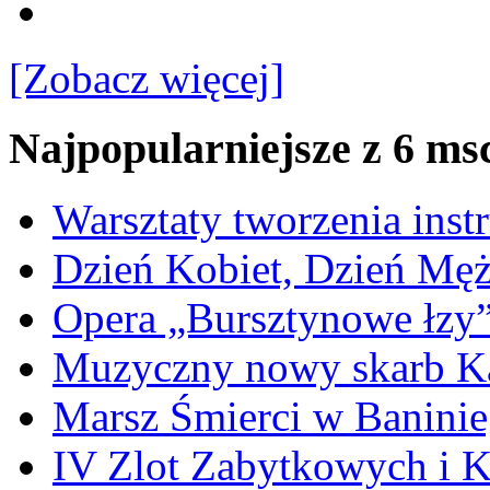
[Zobacz więcej]
Najpopularniejsze z 6 ms
Warsztaty tworzenia ins
Dzień Kobiet, Dzień Mę
Opera „Bursztynowe łzy
Muzyczny nowy skarb Ka
Marsz Śmierci w Banini
IV Zlot Zabytkowych i 