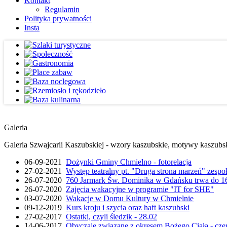
Kontakt
Regulamin
Polityka prywatności
Insta
Galeria
Galeria Szwajcarii Kaszubskiej - wzory kaszubskie, motywy kaszubskie
06-09-2021
Dożynki Gminy Chmielno - fotorelacja
27-02-2021
Występ teatralny pt. "Druga strona marzeń" zesp
26-07-2020
760 Jarmark Św. Dominika w Gdańsku trwa do 16
26-07-2020
Zajęcia wakacyjne w programie "IT for SHE"
03-07-2020
Wakacje w Domu Kultury w Chmielnie
09-12-2019
Kurs kroju i szycia oraz haft kaszubski
27-02-2017
Ostatki, czyli śledzik - 28.02
14-06-2017
Obyczaje związane z okresem Bożego Ciała - cze