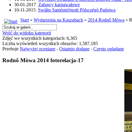
30-01-2017
Zabawy karnawałowe
10-11-2015
Swiãto Samòstrójnotë Pòlsczégò Państwa
Start
»
Wydarzenia na Kaszubach
»
2014 Rodnô Mòwa
» R
Wróć do widoku kategorii
Zdjęć we wszystkich kategoriach: 6,365
Liczba wyświetleń wszystkich obrazów: 1,587,185
Przeboje
Najwyżej oceniane
-
Ostatnio dodane
-
Często oglądane
Rodnô Mòwa 2014 fotorelacja-17