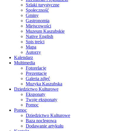
Szlaki turystyczne
Społeczność
Gminy
Gastronomia
Miejscowości
Muzeum Kaszubskie
Native English
Spis treści
Mapa
Autorzy
Kalendarz
Multimedia
Fotorelacje
Prezentacje
Galeria zdjęć
Muzyka Kaszubska
Dziedzictwo Kulturowe
Eksponaty
Twoje eksponaty
Pomoc
Pomoc
Dziedzictwo Kulturowe
Baza noclegowa
Dodawanie artykułu