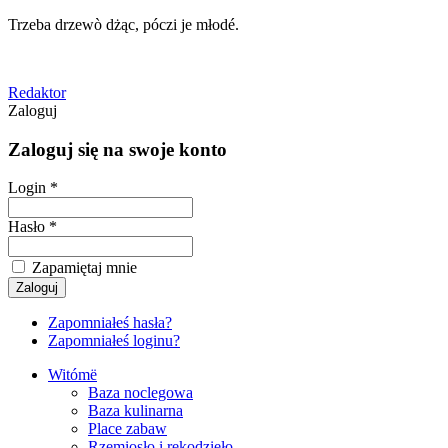
Trzeba drzewò dżąc, póczi je młodé.
Redaktor
Zaloguj
Zaloguj się na swoje konto
Login *
Hasło *
Zapamiętaj mnie
Zapomniałeś hasła?
Zapomniałeś loginu?
Witómë
Baza noclegowa
Baza kulinarna
Place zabaw
Rzemiosło i rękodzieło