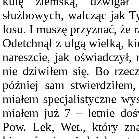
kulę ziemską, dźwigał
służbowych, walcząc jak Ty
losu. I muszę przyznać, że r
Odetchnął z ulgą wielką, ki
nareszcie, jak oświadczył,
nie dziwiłem się. Bo rzecz
później sam stwierdziłem, 
miałem specjalistyczne wy
miałem już 7 – letnie doś
Pow. Lek, Wet., który zn