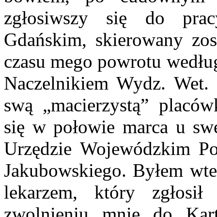
zgłosiwszy się do pr
Gdańskim, skierowany zos
czasu mego powrotu wedłu
Naczelnikiem Wydz. Wet
swą „macierzystą” placó
się w połowie marca u sw
Urzędzie Wojewódzkim Po
Jakubowskiego. Byłem wt
lekarzem, który zgłosi
zwolnieniu mnie do Kar