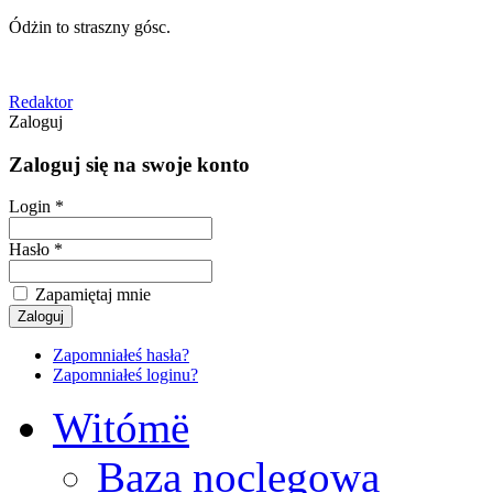
Ódżin to straszny gósc.
Redaktor
Zaloguj
Zaloguj się na swoje konto
Login *
Hasło *
Zapamiętaj mnie
Zapomniałeś hasła?
Zapomniałeś loginu?
Witómë
Baza noclegowa