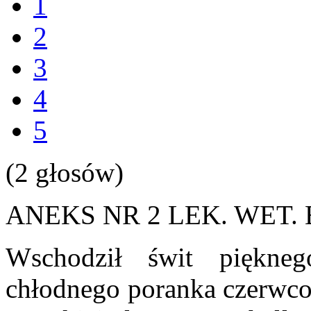
1
2
3
4
5
(2 głosów)
ANEKS NR 2 LEK. WET
Wschodził świt piękneg
chłodnego poranka czerwco