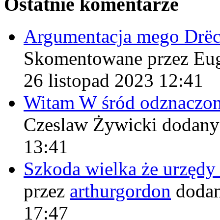
Ostatnie komentarze
Argumentacja mego Drë
Skomentowane przez Eu
26 listopad 2023 12:41
Witam W śród odznaczo
Czeslaw Żywicki
dodany
13:41
Szkoda wielka że urzęd
przez
arthurgordon
dodan
17:47