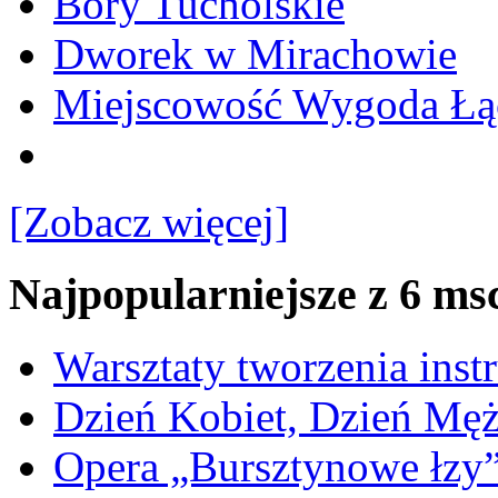
Bory Tucholskie
Dworek w Mirachowie
Miejscowość Wygoda Łą
[Zobacz więcej]
Najpopularniejsze z 6 ms
Warsztaty tworzenia ins
Dzień Kobiet, Dzień Mę
Opera „Bursztynowe łzy