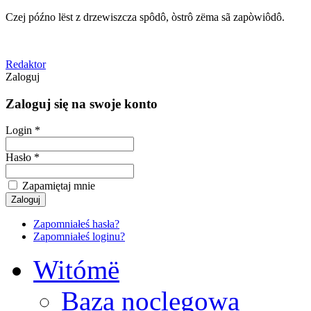
Czej późno lëst z drzewiszcza spôdô, òstrô zëma sã zapòwiôdô.
Redaktor
Zaloguj
Zaloguj się na swoje konto
Login *
Hasło *
Zapamiętaj mnie
Zapomniałeś hasła?
Zapomniałeś loginu?
Witómë
Baza noclegowa