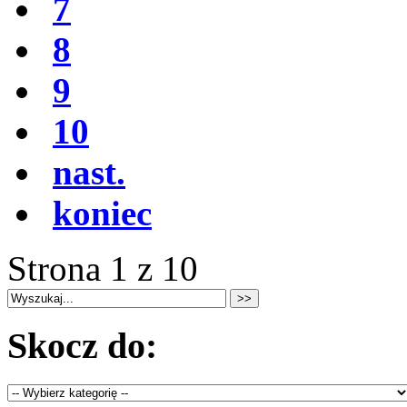
7
8
9
10
nast.
koniec
Strona 1 z 10
Skocz do: