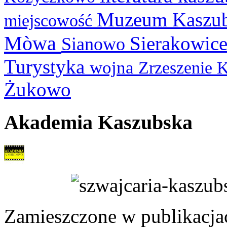
Muzeum Kaszu
miejscowość
Mòwa
Sierakowic
Sianowo
Turystyka
wojna
Zrzeszenie 
Żukowo
Akademia Kaszubska
Zamieszczone w publikacjach