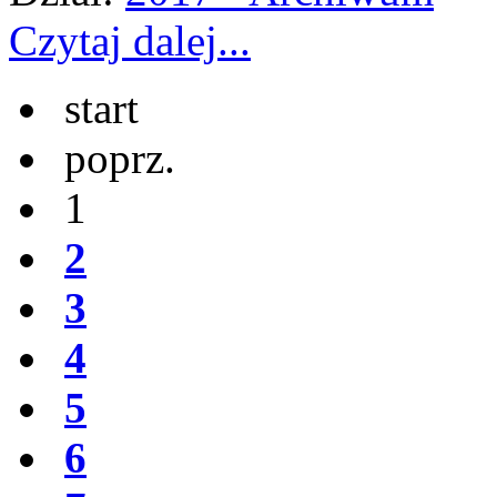
Czytaj dalej...
start
poprz.
1
2
3
4
5
6