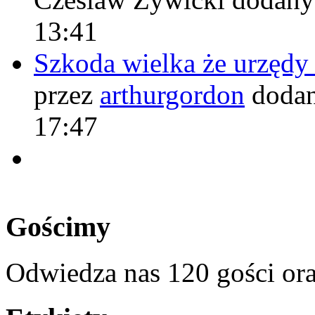
13:41
Szkoda wielka że urzęd
przez
arthurgordon
dodan
17:47
Gościmy
Odwiedza nas 120 gości or