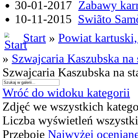
30-01-2017
Zabawy kar
10-11-2015
Swiãto Samò
Start
»
Powiat kartuski
»
Szwajcaria Kaszubska na
Szwajcaria Kaszubska na s
Wróć do widoku kategorii
Zdjęć we wszystkich katego
Liczba wyświetleń wszystk
Przeboje
Najwyżej ocenian