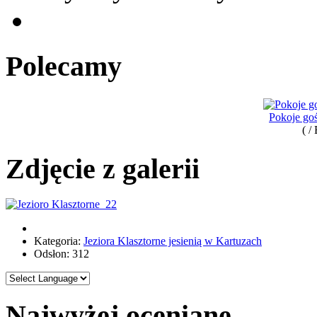
Polecamy
Pokoje goś
( /
Zdjęcie z galerii
Kategoria:
Jeziora Klasztorne jesienią w Kartuzach
Odsłon: 312
Najwyżej oceniane