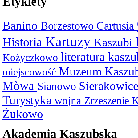
Etykiety
Banino
Cartusia
Borzestowo
Kartuzy
Historia
Kaszubi
literatura kasz
Kożyczkowo
Muzeum Kaszu
miejscowość
Mòwa
Sierakowic
Sianowo
Turystyka
wojna
Zrzeszenie 
Żukowo
Akademia Kaszubska