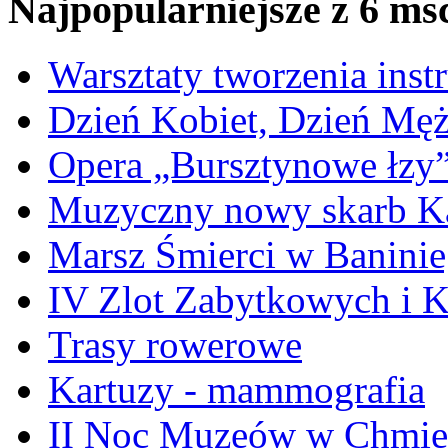
Najpopularniejsze z 6 ms
Warsztaty tworzenia ins
Dzień Kobiet, Dzień Mę
Opera „Bursztynowe łzy
Muzyczny nowy skarb Ka
Marsz Śmierci w Banini
IV Zlot Zabytkowych i 
Trasy rowerowe
Kartuzy - mammografia
II Noc Muzeów w Chmie