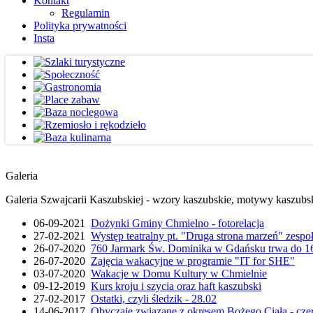
Kontakt
Regulamin
Polityka prywatności
Insta
Galeria
Galeria Szwajcarii Kaszubskiej - wzory kaszubskie, motywy kaszubskie
06-09-2021
Dożynki Gminy Chmielno - fotorelacja
27-02-2021
Występ teatralny pt. "Druga strona marzeń" zesp
26-07-2020
760 Jarmark Św. Dominika w Gdańsku trwa do 16
26-07-2020
Zajęcia wakacyjne w programie "IT for SHE"
03-07-2020
Wakacje w Domu Kultury w Chmielnie
09-12-2019
Kurs kroju i szycia oraz haft kaszubski
27-02-2017
Ostatki, czyli śledzik - 28.02
14-06-2017
Obyczaje związane z okresem Bożego Ciała - cze