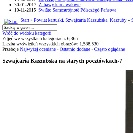
30-01-2017
Zabawy karnawałowe
10-11-2015
Swiãto Samòstrójnotë Pòlsczégò Państwa
Start
»
Powiat kartuski, Szwajcaria Kaszubska, Kaszuby
»
Wróć do widoku kategorii
Zdjęć we wszystkich kategoriach: 6,365
Liczba wyświetleń wszystkich obrazów: 1,588,530
Przeboje
Najwyżej oceniane
-
Ostatnio dodane
-
Często oglądane
Szwajcaria Kaszubska na starych pocztówkach-7