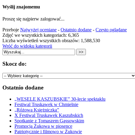
Wyślij znajomemu
Proszę się najpierw zalogować...
Przeboje
Najwyżej oceniane
-
Ostatnio dodane
-
Często oglądane
Zdjęć we wszystkich kategoriach: 6,365
Liczba wyświetleń wszystkich obrazów: 1,588,530
Wróć do widoku kategorii
Skocz do:
Ostatnio dodane
„WESELE KASZUBSKIE” 30-lecie spektaklu
Festiwal Truskawek w Chmielnie
„Różowa Księżniczka”
X Festiwal Truskawek Kaszubskich
Spotkanie z Tomaszem Gąssowskim
Promocja Żukowa w piosence
Patriotycznie i filmowo w Żukowie