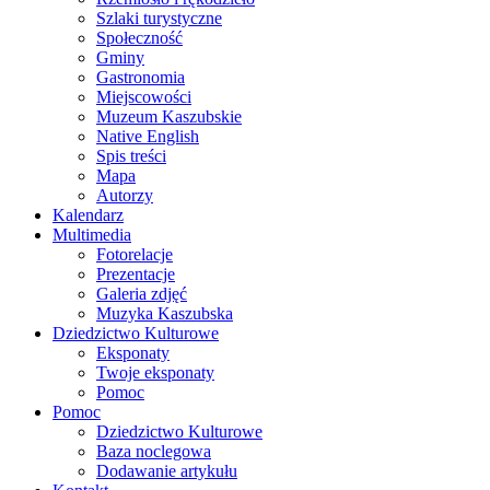
Szlaki turystyczne
Społeczność
Gminy
Gastronomia
Miejscowości
Muzeum Kaszubskie
Native English
Spis treści
Mapa
Autorzy
Kalendarz
Multimedia
Fotorelacje
Prezentacje
Galeria zdjęć
Muzyka Kaszubska
Dziedzictwo Kulturowe
Eksponaty
Twoje eksponaty
Pomoc
Pomoc
Dziedzictwo Kulturowe
Baza noclegowa
Dodawanie artykułu