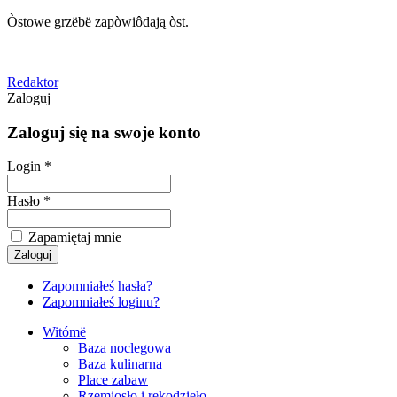
Òstowe grzëbë zapòwiôdają òst.
Redaktor
Zaloguj
Zaloguj się na swoje konto
Login *
Hasło *
Zapamiętaj mnie
Zapomniałeś hasła?
Zapomniałeś loginu?
Witómë
Baza noclegowa
Baza kulinarna
Place zabaw
Rzemiosło i rękodzieło