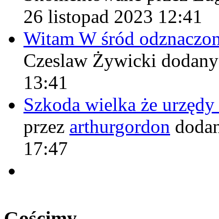
26 listopad 2023 12:41
Witam W śród odznaczo
Czeslaw Żywicki
dodany
13:41
Szkoda wielka że urzęd
przez
arthurgordon
dodan
17:47
Gościmy