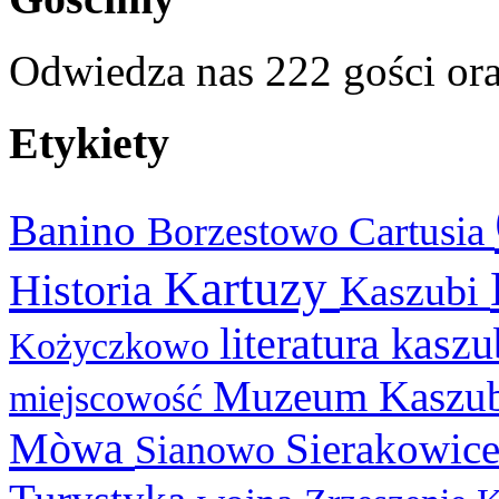
Odwiedza nas 222 gości or
Etykiety
Banino
Cartusia
Borzestowo
Kartuzy
Historia
Kaszubi
literatura kasz
Kożyczkowo
Muzeum Kaszu
miejscowość
Mòwa
Sierakowic
Sianowo