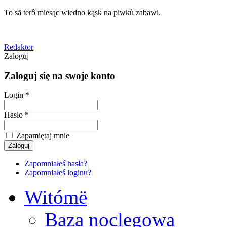
To sã terô miesąc wiedno kąsk na piwkù zabawi.
Redaktor
Zaloguj
Zaloguj się na swoje konto
Login *
Hasło *
Zapamiętaj mnie
Zapomniałeś hasła?
Zapomniałeś loginu?
Witómë
Baza noclegowa