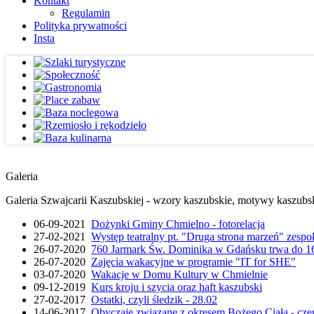
Kontakt
Regulamin
Polityka prywatności
Insta
Galeria
Galeria Szwajcarii Kaszubskiej - wzory kaszubskie, motywy kaszubskie
06-09-2021
Dożynki Gminy Chmielno - fotorelacja
27-02-2021
Występ teatralny pt. "Druga strona marzeń" zesp
26-07-2020
760 Jarmark Św. Dominika w Gdańsku trwa do 16
26-07-2020
Zajęcia wakacyjne w programie "IT for SHE"
03-07-2020
Wakacje w Domu Kultury w Chmielnie
09-12-2019
Kurs kroju i szycia oraz haft kaszubski
27-02-2017
Ostatki, czyli śledzik - 28.02
14-06-2017
Obyczaje związane z okresem Bożego Ciała - cze