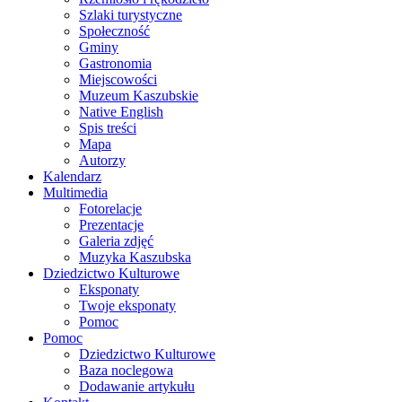
Szlaki turystyczne
Społeczność
Gminy
Gastronomia
Miejscowości
Muzeum Kaszubskie
Native English
Spis treści
Mapa
Autorzy
Kalendarz
Multimedia
Fotorelacje
Prezentacje
Galeria zdjęć
Muzyka Kaszubska
Dziedzictwo Kulturowe
Eksponaty
Twoje eksponaty
Pomoc
Pomoc
Dziedzictwo Kulturowe
Baza noclegowa
Dodawanie artykułu