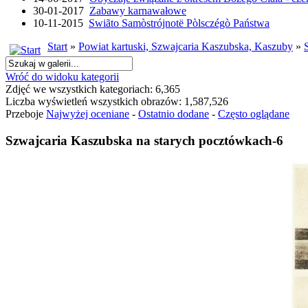
30-01-2017
Zabawy karnawałowe
10-11-2015
Swiãto Samòstrójnotë Pòlsczégò Państwa
Start
»
Powiat kartuski, Szwajcaria Kaszubska, Kaszuby
»
Wróć do widoku kategorii
Zdjęć we wszystkich kategoriach: 6,365
Liczba wyświetleń wszystkich obrazów: 1,587,526
Przeboje
Najwyżej oceniane
-
Ostatnio dodane
-
Często oglądane
Szwajcaria Kaszubska na starych pocztówkach-6