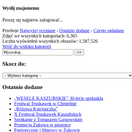
Wyślij znajomemu
Proszę się najpierw zalogować...
Przeboje
Najwyżej oceniane
-
Ostatnio dodane
-
Często oglądane
Zdjęć we wszystkich kategoriach: 6,365
Liczba wyświetleń wszystkich obrazów: 1,587,526
Wróć do widoku kategorii
Skocz do:
Ostatnio dodane
„WESELE KASZUBSKIE” 30-lecie spektaklu
Festiwal Truskawek w Chmielnie
„Różowa Księżniczka”
X Festiwal Truskawek Kaszubskich
Spotkanie z Tomaszem Gąssowskim
Promocja Żukowa w piosence
Patriotycznie i filmowo w Żukowie