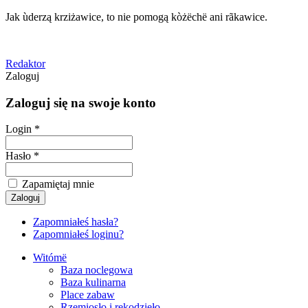
Jak ùderzą krziżawice, to nie pomogą kòżëchë ani rãkawice.
Redaktor
Zaloguj
Zaloguj się na swoje konto
Login *
Hasło *
Zapamiętaj mnie
Zapomniałeś hasła?
Zapomniałeś loginu?
Witómë
Baza noclegowa
Baza kulinarna
Place zabaw
Rzemiosło i rękodzieło