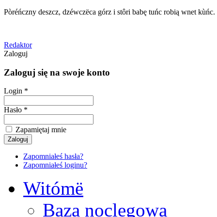
Pòréńczny deszcz, dzéwczëca górz i stôri babę tuńc robią wnet kùńc.
Redaktor
Zaloguj
Zaloguj się na swoje konto
Login *
Hasło *
Zapamiętaj mnie
Zapomniałeś hasła?
Zapomniałeś loginu?
Witómë
Baza noclegowa