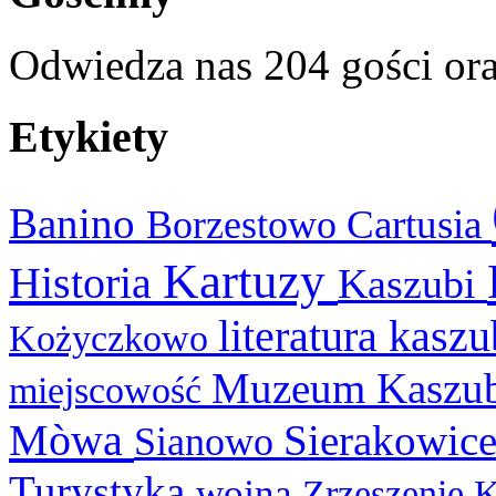
Odwiedza nas 204 gości or
Etykiety
Banino
Cartusia
Borzestowo
Kartuzy
Historia
Kaszubi
literatura kasz
Kożyczkowo
Muzeum Kaszu
miejscowość
Mòwa
Sierakowic
Sianowo
Turystyka
wojna
Zrzeszenie 