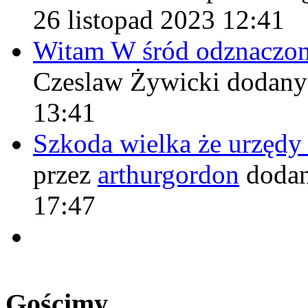
26 listopad 2023 12:41
Witam W śród odznaczo
Czeslaw Żywicki
dodany
13:41
Szkoda wielka że urzęd
przez
arthurgordon
dodan
17:47
Gościmy