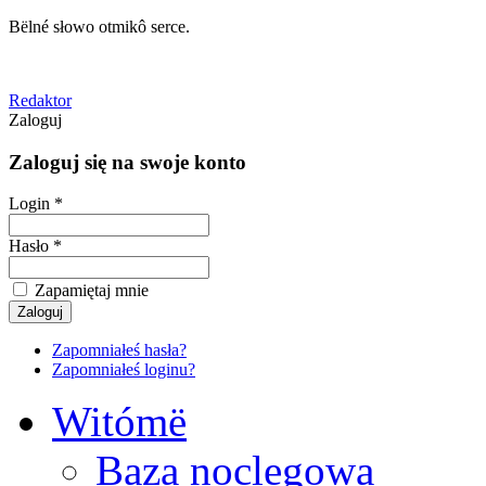
Bëlné słowo otmikô serce.
Redaktor
Zaloguj
Zaloguj się na swoje konto
Login *
Hasło *
Zapamiętaj mnie
Zapomniałeś hasła?
Zapomniałeś loginu?
Witómë
Baza noclegowa