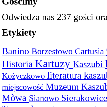
Gościmy
Odwiedza nas 237 gości or
Etykiety
Banino
Cartusia
Borzestowo
Kartuzy
Historia
Kaszubi
literatura kasz
Kożyczkowo
Muzeum Kaszu
miejscowość
Mòwa
Sierakowic
Sianowo