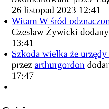
26 listopad 2023 12:41
Witam W śród odznaczo
Czeslaw Żywicki
dodany
13:41
Szkoda wielka że urzęd
przez
arthurgordon
dodan
17:47