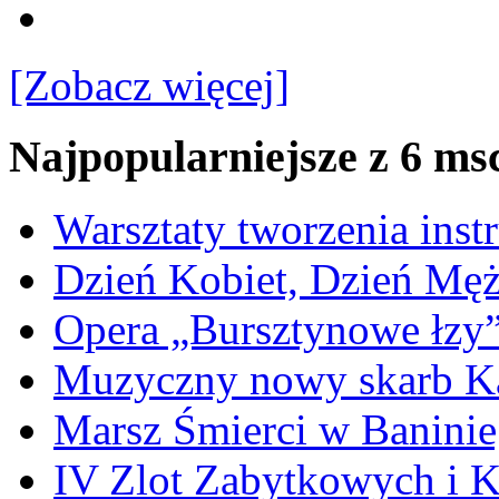
[Zobacz więcej]
Najpopularniejsze z 6 ms
Warsztaty tworzenia ins
Dzień Kobiet, Dzień Mę
Opera „Bursztynowe łzy
Muzyczny nowy skarb Ka
Marsz Śmierci w Banini
IV Zlot Zabytkowych i 