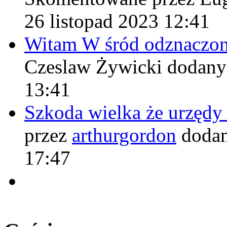
26 listopad 2023 12:41
Witam W śród odznaczo
Czeslaw Żywicki
dodany
13:41
Szkoda wielka że urzęd
przez
arthurgordon
dodan
17:47