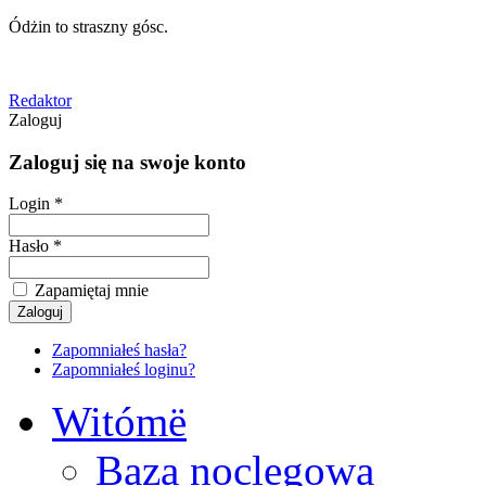
Ódżin to straszny gósc.
Redaktor
Zaloguj
Zaloguj się na swoje konto
Login *
Hasło *
Zapamiętaj mnie
Zapomniałeś hasła?
Zapomniałeś loginu?
Witómë
Baza noclegowa