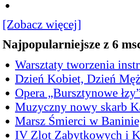
[Zobacz więcej]
Najpopularniejsze z 6 ms
Warsztaty tworzenia ins
Dzień Kobiet, Dzień Mę
Opera „Bursztynowe łzy
Muzyczny nowy skarb Ka
Marsz Śmierci w Banini
IV Zlot Zabytkowych i 