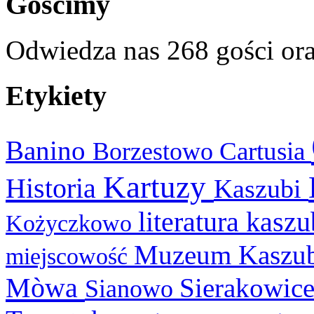
Gościmy
Odwiedza nas 268 gości or
Etykiety
Banino
Cartusia
Borzestowo
Kartuzy
Historia
Kaszubi
literatura kasz
Kożyczkowo
Muzeum Kaszu
miejscowość
Mòwa
Sierakowic
Sianowo