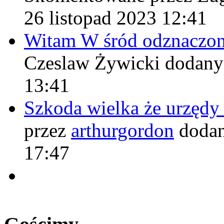
26 listopad 2023 12:41
Witam W śród odznaczo
Czeslaw Żywicki
dodany
13:41
Szkoda wielka że urzęd
przez
arthurgordon
dodan
17:47