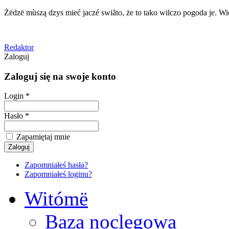
Żëdzë mùszą dzys mieć jaczé swiãto, że to tako wilczo pogoda je. Wie
Redaktor
Zaloguj
Zaloguj się na swoje konto
Login *
Hasło *
Zapamiętaj mnie
Zapomniałeś hasła?
Zapomniałeś loginu?
Witómë
Baza noclegowa