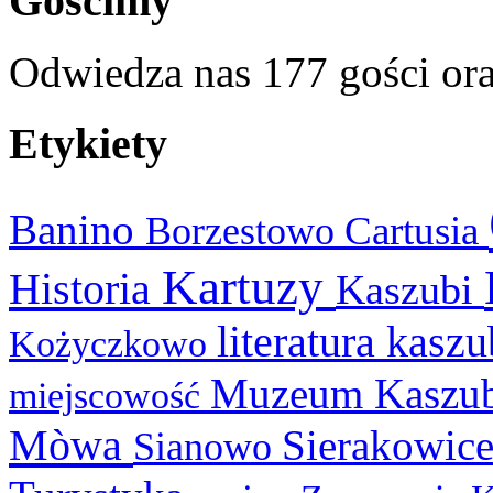
Gościmy
Odwiedza nas 177 gości or
Etykiety
Banino
Cartusia
Borzestowo
Kartuzy
Historia
Kaszubi
literatura kasz
Kożyczkowo
Muzeum Kaszu
miejscowość
Mòwa
Sierakowic
Sianowo