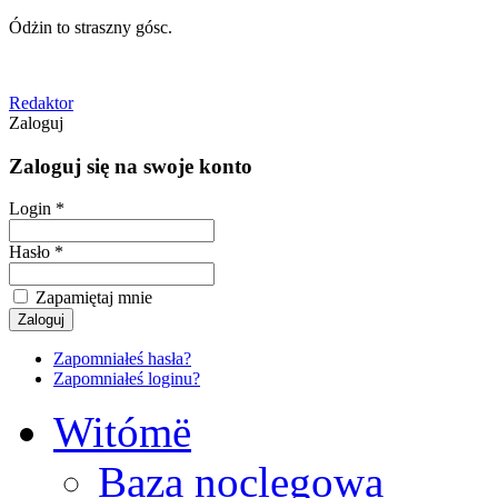
Ódżin to straszny gósc.
Redaktor
Zaloguj
Zaloguj się na swoje konto
Login *
Hasło *
Zapamiętaj mnie
Zapomniałeś hasła?
Zapomniałeś loginu?
Witómë
Baza noclegowa