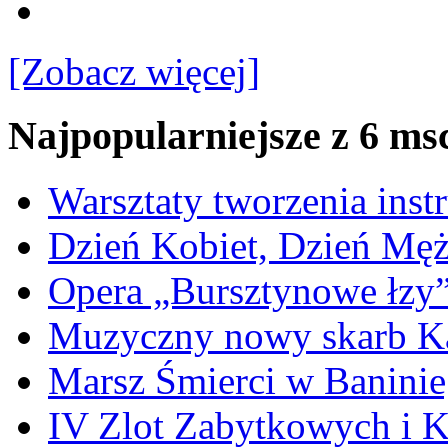
[Zobacz więcej]
Najpopularniejsze z 6 ms
Warsztaty tworzenia ins
Dzień Kobiet, Dzień Mę
Opera „Bursztynowe łzy
Muzyczny nowy skarb Ka
Marsz Śmierci w Banini
IV Zlot Zabytkowych i 