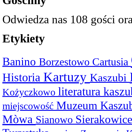
Gościmy
Odwiedza nas 108 gości or
Etykiety
Banino
Cartusia
Borzestowo
Kartuzy
Historia
Kaszubi
literatura kasz
Kożyczkowo
Muzeum Kaszu
miejscowość
Mòwa
Sierakowic
Sianowo