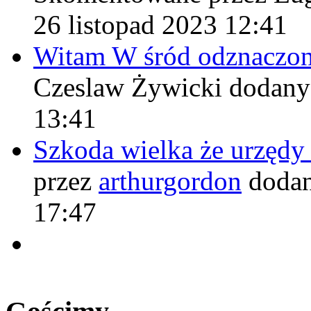
26 listopad 2023 12:41
Witam W śród odznaczo
Czeslaw Żywicki
dodany
13:41
Szkoda wielka że urzęd
przez
arthurgordon
dodan
17:47