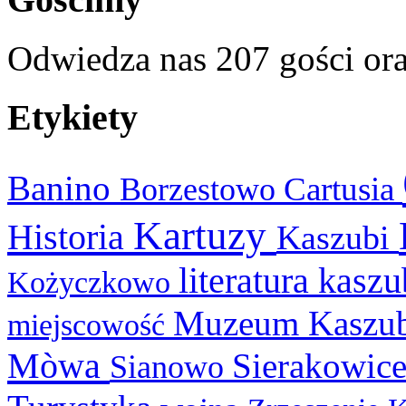
Odwiedza nas 207 gości or
Etykiety
Banino
Cartusia
Borzestowo
Kartuzy
Historia
Kaszubi
literatura kasz
Kożyczkowo
Muzeum Kaszu
miejscowość
Mòwa
Sierakowic
Sianowo