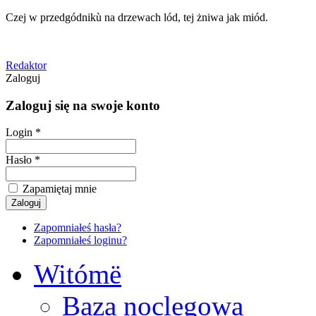
Czej w przedgódnikù na drzewach lód, tej żniwa jak miód.
Redaktor
Zaloguj
Zaloguj się na swoje konto
Login *
Hasło *
Zapamiętaj mnie
Zapomniałeś hasła?
Zapomniałeś loginu?
Witómë
Baza noclegowa