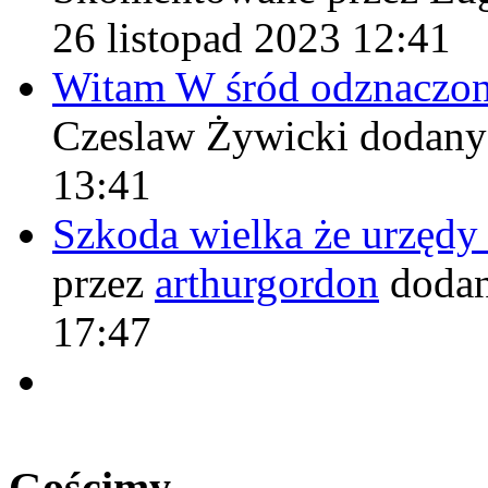
26 listopad 2023 12:41
Witam W śród odznaczo
Czeslaw Żywicki
dodany
13:41
Szkoda wielka że urzęd
przez
arthurgordon
dodan
17:47
Gościmy