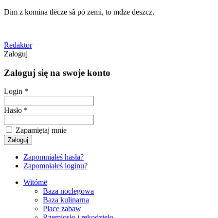
Dim z komina tłëcze sã pò zemi, to mdze deszcz.
Redaktor
Zaloguj
Zaloguj się na swoje konto
Login *
Hasło *
Zapamiętaj mnie
Zapomniałeś hasła?
Zapomniałeś loginu?
Witómë
Baza noclegowa
Baza kulinarna
Place zabaw
Rzemiosło i rękodzieło