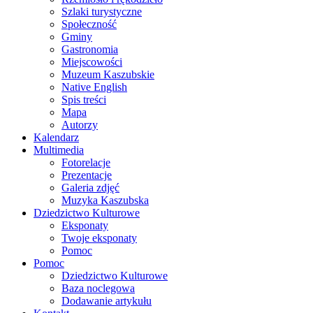
Szlaki turystyczne
Społeczność
Gminy
Gastronomia
Miejscowości
Muzeum Kaszubskie
Native English
Spis treści
Mapa
Autorzy
Kalendarz
Multimedia
Fotorelacje
Prezentacje
Galeria zdjęć
Muzyka Kaszubska
Dziedzictwo Kulturowe
Eksponaty
Twoje eksponaty
Pomoc
Pomoc
Dziedzictwo Kulturowe
Baza noclegowa
Dodawanie artykułu