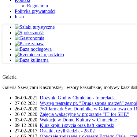
Kontakt
Regulamin
Polityka prywatności
Insta
Galeria
Galeria Szwajcarii Kaszubskiej - wzory kaszubskie, motywy kaszubskie
06-09-2021
Dożynki Gminy Chmielno - fotorelacja
27-02-2021
Występ teatralny pt. "Druga strona marzeń" zesp
26-07-2020
760 Jarmark Św. Dominika w Gdańsku trwa do 16
26-07-2020
Zajęcia wakacyjne w programie "IT for SHE"
03-07-2020
Wakacje w Domu Kultury w Chmielnie
09-12-2019
Kurs kroju i szycia oraz haft kaszubski
27-02-2017
Ostatki, czyli śledzik - 28.02
14-06-2017
Obyczaje związane z okresem Bożego Ciała - cze