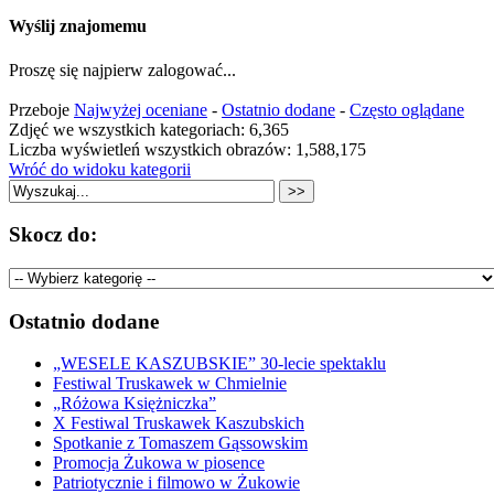
Wyślij znajomemu
Proszę się najpierw zalogować...
Przeboje
Najwyżej oceniane
-
Ostatnio dodane
-
Często oglądane
Zdjęć we wszystkich kategoriach: 6,365
Liczba wyświetleń wszystkich obrazów: 1,588,175
Wróć do widoku kategorii
Skocz do:
Ostatnio dodane
„WESELE KASZUBSKIE” 30-lecie spektaklu
Festiwal Truskawek w Chmielnie
„Różowa Księżniczka”
X Festiwal Truskawek Kaszubskich
Spotkanie z Tomaszem Gąssowskim
Promocja Żukowa w piosence
Patriotycznie i filmowo w Żukowie