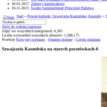
30-01-2017
Zabawy karnawałowe
10-11-2015
Swiãto Samòstrójnotë Pòlsczégò Państwa
Start
»
Powiat kartuski, Szwajcaria Kaszubska, Kaszuby
»
Wróć do widoku kategorii
Zdjęć we wszystkich kategoriach: 6,365
Liczba wyświetleń wszystkich obrazów: 1,588,175
Przeboje
Najwyżej oceniane
-
Ostatnio dodane
-
Często oglądane
Szwajcaria Kaszubska na starych pocztówkach-6