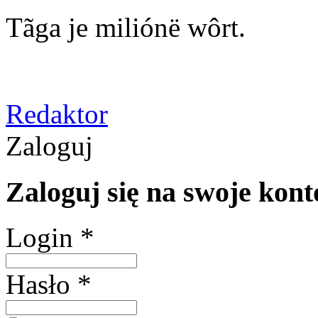
Tãga je miliónë wôrt.
Redaktor
Zaloguj
Zaloguj się na swoje kont
Login *
Hasło *