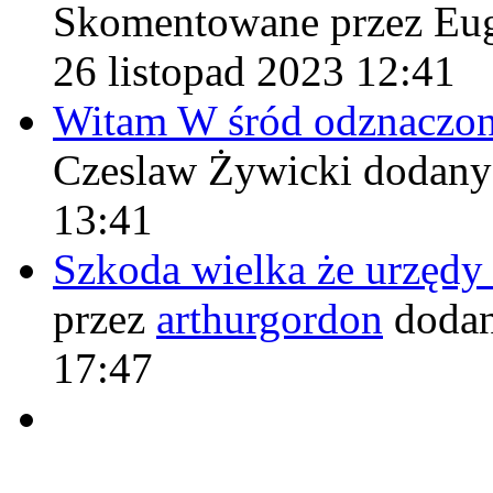
Skomentowane przez Eu
26 listopad 2023 12:41
Witam W śród odznaczo
Czeslaw Żywicki
dodany
13:41
Szkoda wielka że urzęd
przez
arthurgordon
dodan
17:47