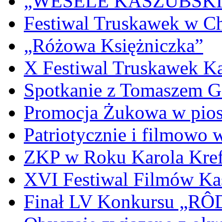
„WESELE KASZUBSKIE” 
Festiwal Truskawek w C
„Różowa Księżniczka”
X Festiwal Truskawek K
Spotkanie z Tomaszem 
Promocja Żukowa w pio
Patriotycznie i filmowo
ZKP w Roku Karola Kref
XVI Festiwal Filmów Ka
Finał LV Konkursu „