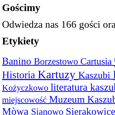
Gościmy
Odwiedza nas 166 gości or
Etykiety
Banino
Cartusia
Borzestowo
Kartuzy
Historia
Kaszubi
literatura kasz
Kożyczkowo
Muzeum Kaszu
miejscowość
Mòwa
Sierakowic
Sianowo