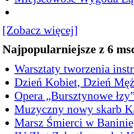
[Zobacz więcej]
Najpopularniejsze z 6 ms
Warsztaty tworzenia ins
Dzień Kobiet, Dzień Mę
Opera „Bursztynowe łzy
Muzyczny nowy skarb Ka
Marsz Śmierci w Banini