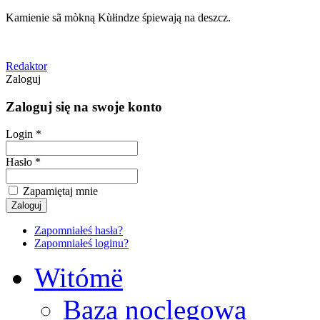
Kamienie sã mòkną Kùłindze śpiewają na deszcz.
Redaktor
Zaloguj
Zaloguj się na swoje konto
Login *
Hasło *
Zapamiętaj mnie
Zapomniałeś hasła?
Zapomniałeś loginu?
Witómë
Baza noclegowa