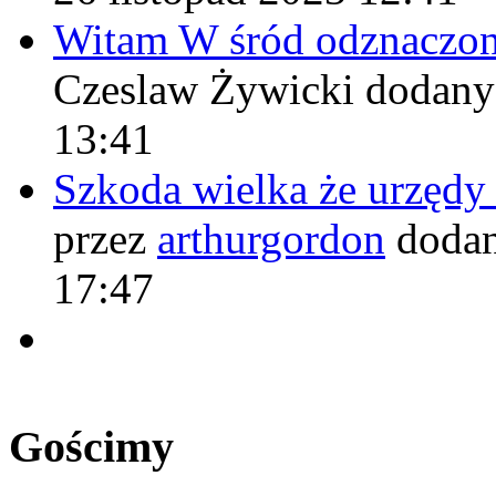
Witam W śród odznaczo
Czeslaw Żywicki
dodany
13:41
Szkoda wielka że urzęd
przez
arthurgordon
dodan
17:47
Gościmy