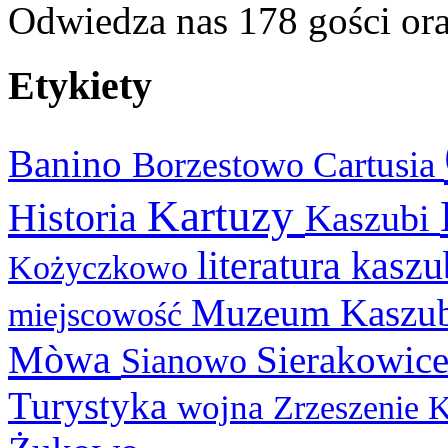
Odwiedza nas 178 gości or
Etykiety
Banino
Cartusia
Borzestowo
Kartuzy
Historia
Kaszubi
literatura kasz
Kożyczkowo
Muzeum Kaszu
miejscowość
Mòwa
Sierakowic
Sianowo
Turystyka
wojna
Zrzeszenie 