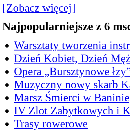
[Zobacz więcej]
Najpopularniejsze z 6 ms
Warsztaty tworzenia ins
Dzień Kobiet, Dzień Mę
Opera „Bursztynowe łzy
Muzyczny nowy skarb Ka
Marsz Śmierci w Banini
IV Zlot Zabytkowych i 
Trasy rowerowe