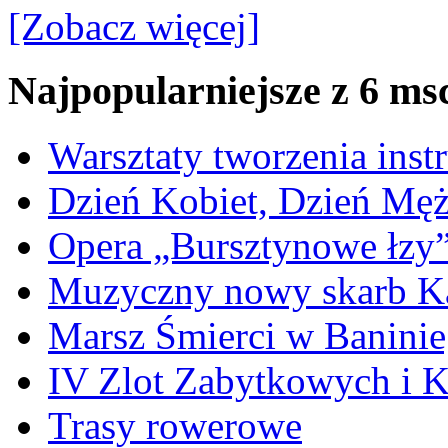
[Zobacz więcej]
Najpopularniejsze z 6 ms
Warsztaty tworzenia ins
Dzień Kobiet, Dzień Mę
Opera „Bursztynowe łzy
Muzyczny nowy skarb Ka
Marsz Śmierci w Banini
IV Zlot Zabytkowych i 
Trasy rowerowe