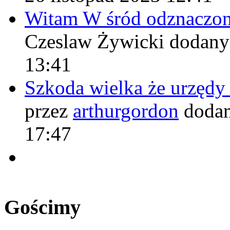
Witam W śród odznaczo
Czeslaw Żywicki
dodany
13:41
Szkoda wielka że urzęd
przez
arthurgordon
dodan
17:47
Gościmy