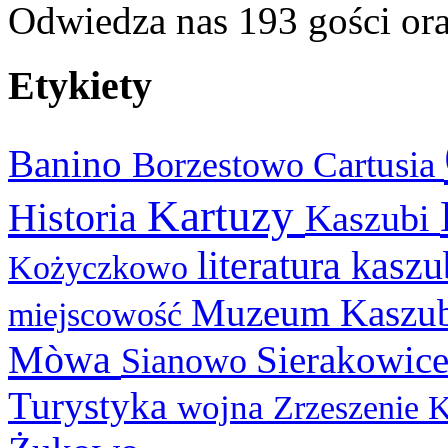
Odwiedza nas 193 gości or
Etykiety
Banino
Cartusia
Borzestowo
Kartuzy
Historia
Kaszubi
literatura kasz
Kożyczkowo
Muzeum Kaszu
miejscowość
Mòwa
Sierakowic
Sianowo
Turystyka
wojna
Zrzeszenie 