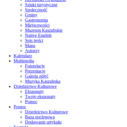
Szlaki turystyczne
Społeczność
Gminy
Gastronomia
Miejscowości
Muzeum Kaszubskie
Native English
Spis treści
Mapa
Autorzy
Kalendarz
Multimedia
Fotorelacje
Prezentacje
Galeria zdjęć
Muzyka Kaszubska
Dziedzictwo Kulturowe
Eksponaty
Twoje eksponaty
Pomoc
Pomoc
Dziedzictwo Kulturowe
Baza noclegowa
Dodawanie artykułu