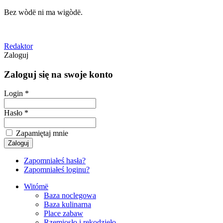
Bez wòdë ni ma wigòdë.
Redaktor
Zaloguj
Zaloguj się na swoje konto
Login *
Hasło *
Zapamiętaj mnie
Zapomniałeś hasła?
Zapomniałeś loginu?
Witómë
Baza noclegowa
Baza kulinarna
Place zabaw
Rzemiosło i rękodzieło