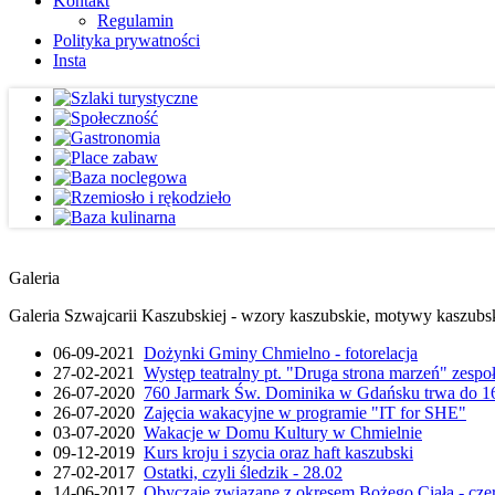
Kontakt
Regulamin
Polityka prywatności
Insta
Galeria
Galeria Szwajcarii Kaszubskiej - wzory kaszubskie, motywy kaszubskie
06-09-2021
Dożynki Gminy Chmielno - fotorelacja
27-02-2021
Występ teatralny pt. "Druga strona marzeń" zesp
26-07-2020
760 Jarmark Św. Dominika w Gdańsku trwa do 16
26-07-2020
Zajęcia wakacyjne w programie "IT for SHE"
03-07-2020
Wakacje w Domu Kultury w Chmielnie
09-12-2019
Kurs kroju i szycia oraz haft kaszubski
27-02-2017
Ostatki, czyli śledzik - 28.02
14-06-2017
Obyczaje związane z okresem Bożego Ciała - cze