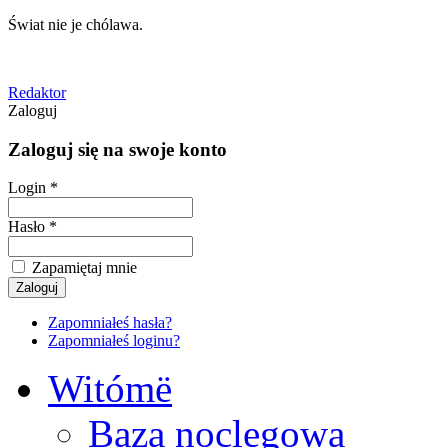
Świat nie je chólawa.
Redaktor
Zaloguj
Zaloguj się na swoje konto
Login *
Hasło *
Zapamiętaj mnie
Zapomniałeś hasła?
Zapomniałeś loginu?
Witómë
Baza noclegowa