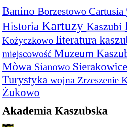
Banino
Cartusia
Borzestowo
Kartuzy
Historia
Kaszubi
literatura kasz
Kożyczkowo
Muzeum Kaszu
miejscowość
Mòwa
Sierakowic
Sianowo
Turystyka
wojna
Zrzeszenie 
Żukowo
Akademia Kaszubska