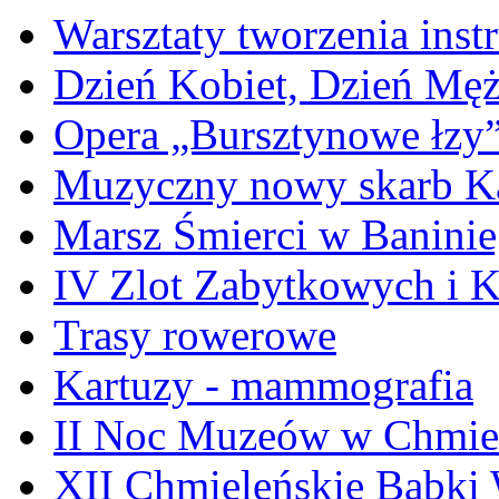
Warsztaty tworzenia ins
Dzień Kobiet, Dzień Mę
Opera „Bursztynowe łzy
Muzyczny nowy skarb Ka
Marsz Śmierci w Banini
IV Zlot Zabytkowych i 
Trasy rowerowe
Kartuzy - mammografia
II Noc Muzeów w Chmie
XII Chmieleńskie Babki