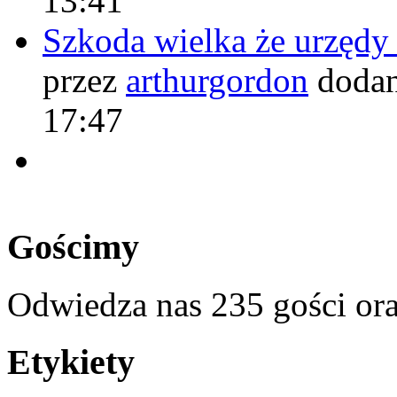
13:41
Szkoda wielka że urzęd
przez
arthurgordon
dodan
17:47
Gościmy
Odwiedza nas 235 gości or
Etykiety