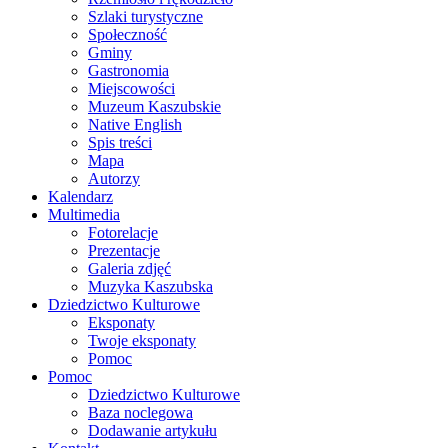
Szlaki turystyczne
Społeczność
Gminy
Gastronomia
Miejscowości
Muzeum Kaszubskie
Native English
Spis treści
Mapa
Autorzy
Kalendarz
Multimedia
Fotorelacje
Prezentacje
Galeria zdjęć
Muzyka Kaszubska
Dziedzictwo Kulturowe
Eksponaty
Twoje eksponaty
Pomoc
Pomoc
Dziedzictwo Kulturowe
Baza noclegowa
Dodawanie artykułu