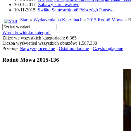
30-01-2017
Zabawy karnawałowe
10-11-2015
Swiãto Samòstrójnotë Pòlsczégò Państwa
Start
»
Wydarzenia na Kaszubach
»
2015 Rodnô Mòwa
» R
Wróć do widoku kategorii
Zdjęć we wszystkich kategoriach: 6,365
Liczba wyświetleń wszystkich obrazów: 1,587,330
Przeboje
Najwyżej oceniane
-
Ostatnio dodane
-
Często oglądane
Rodnô Mòwa 2015-136