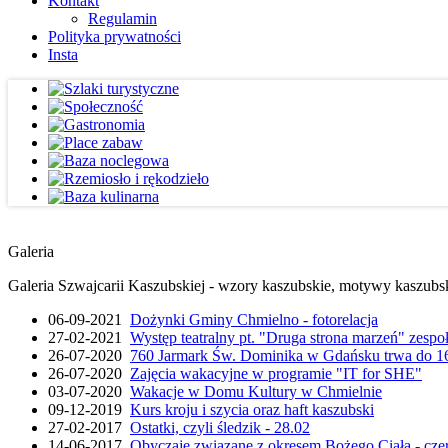
Kontakt
Regulamin
Polityka prywatności
Insta
Galeria
Galeria Szwajcarii Kaszubskiej - wzory kaszubskie, motywy kaszubskie
06-09-2021
Dożynki Gminy Chmielno - fotorelacja
27-02-2021
Występ teatralny pt. "Druga strona marzeń" zesp
26-07-2020
760 Jarmark Św. Dominika w Gdańsku trwa do 16
26-07-2020
Zajęcia wakacyjne w programie "IT for SHE"
03-07-2020
Wakacje w Domu Kultury w Chmielnie
09-12-2019
Kurs kroju i szycia oraz haft kaszubski
27-02-2017
Ostatki, czyli śledzik - 28.02
14-06-2017
Obyczaje związane z okresem Bożego Ciała - cze