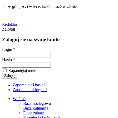
Jacze gòrączczi w lece, taczé mrozë w zëmie.
Redaktor
Zaloguj
Zaloguj się na swoje konto
Login *
Hasło *
Zapamiętaj mnie
Zapomniałeś hasła?
Zapomniałeś loginu?
Witómë
Baza noclegowa
Baza kulinarna
Place zabaw
Rzemiosło i rękodzieło