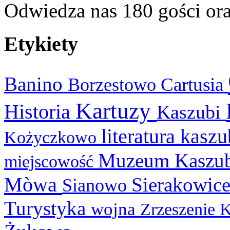
Odwiedza nas 180 gości or
Etykiety
Banino
Cartusia
Borzestowo
Kartuzy
Historia
Kaszubi
literatura kasz
Kożyczkowo
Muzeum Kaszu
miejscowość
Mòwa
Sierakowic
Sianowo
Turystyka
wojna
Zrzeszenie 