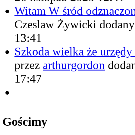
Witam W śród odznaczo
Czeslaw Żywicki
dodany
13:41
Szkoda wielka że urzęd
przez
arthurgordon
dodan
17:47
Gościmy