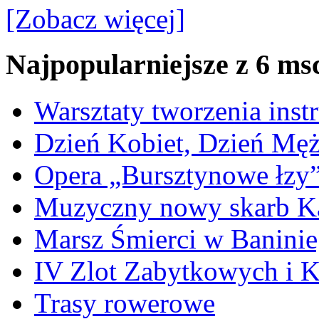
[Zobacz więcej]
Najpopularniejsze z 6 ms
Warsztaty tworzenia ins
Dzień Kobiet, Dzień Mę
Opera „Bursztynowe łzy
Muzyczny nowy skarb Ka
Marsz Śmierci w Banini
IV Zlot Zabytkowych i 
Trasy rowerowe