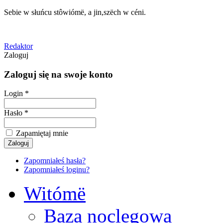
Sebie w słuńcu stôwiómë, a jin,szëch w céni.
Redaktor
Zaloguj
Zaloguj się na swoje konto
Login *
Hasło *
Zapamiętaj mnie
Zapomniałeś hasła?
Zapomniałeś loginu?
Witómë
Baza noclegowa