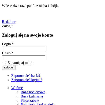
W lese dwa razë padó: z nieba i chójk.
Redaktor
Zaloguj
Zaloguj się na swoje konto
Login *
Hasło *
Zapamiętaj mnie
Zapomniałeś hasła?
Zapomniałeś loginu?
Witómë
Baza noclegowa
Baza kulinarna
Place zabaw
Rzemiosło i rękodzieło