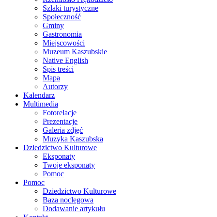
Szlaki turystyczne
Społeczność
Gminy
Gastronomia
Miejscowości
Muzeum Kaszubskie
Native English
Spis treści
Mapa
Autorzy
Kalendarz
Multimedia
Fotorelacje
Prezentacje
Galeria zdjęć
Muzyka Kaszubska
Dziedzictwo Kulturowe
Eksponaty
Twoje eksponaty
Pomoc
Pomoc
Dziedzictwo Kulturowe
Baza noclegowa
Dodawanie artykułu