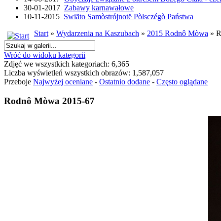
30-01-2017
Zabawy karnawałowe
10-11-2015
Swiãto Samòstrójnotë Pòlsczégò Państwa
Start
»
Wydarzenia na Kaszubach
»
2015 Rodnô Mòwa
» R
Wróć do widoku kategorii
Zdjęć we wszystkich kategoriach: 6,365
Liczba wyświetleń wszystkich obrazów: 1,587,057
Przeboje
Najwyżej oceniane
-
Ostatnio dodane
-
Często oglądane
Rodnô Mòwa 2015-67