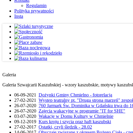
Kontakt
Regulamin
Polityka prywatności
Insta
Galeria
Galeria Szwajcarii Kaszubskiej - wzory kaszubskie, motywy kaszubskie
06-09-2021
Dożynki Gminy Chmielno - fotorelacja
27-02-2021
Występ teatralny pt. "Druga strona marzeń" zesp
26-07-2020
760 Jarmark Św. Dominika w Gdańsku trwa do 16
26-07-2020
Zajęcia wakacyjne w programie "IT for SHE"
03-07-2020
Wakacje w Domu Kultury w Chmielnie
09-12-2019
Kurs kroju i szycia oraz haft kaszubski
27-02-2017
Ostatki, czyli śledzik - 28.02
14-06-2017
Obyczaje związane z okresem Bożego Ciała - cze