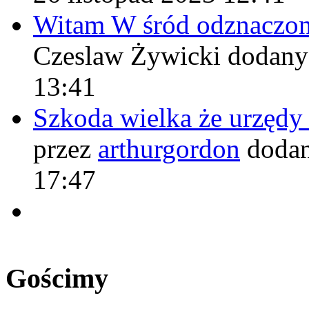
Witam W śród odznaczo
Czeslaw Żywicki
dodany
13:41
Szkoda wielka że urzęd
przez
arthurgordon
dodan
17:47
Gościmy