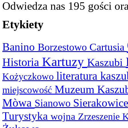
Odwiedza nas 195 gości or
Etykiety
Banino
Cartusia
Borzestowo
Kartuzy
Historia
Kaszubi
literatura kasz
Kożyczkowo
Muzeum Kaszu
miejscowość
Mòwa
Sierakowic
Sianowo
Turystyka
wojna
Zrzeszenie 