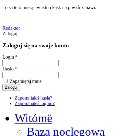
To sã terô miesąc wiedno kąsk na piwkù zabawi.
Redaktor
Zaloguj
Zaloguj się na swoje konto
Login *
Hasło *
Zapamiętaj mnie
Zapomniałeś hasła?
Zapomniałeś loginu?
Witómë
Baza noclegowa