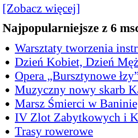
[Zobacz więcej]
Najpopularniejsze z 6 ms
Warsztaty tworzenia ins
Dzień Kobiet, Dzień Mę
Opera „Bursztynowe łzy
Muzyczny nowy skarb Ka
Marsz Śmierci w Banini
IV Zlot Zabytkowych i 
Trasy rowerowe