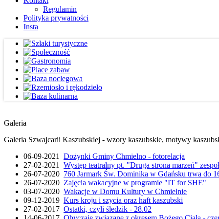
Kontakt
Regulamin
Polityka prywatności
Insta
Galeria
Galeria Szwajcarii Kaszubskiej - wzory kaszubskie, motywy kaszubskie
06-09-2021
Dożynki Gminy Chmielno - fotorelacja
27-02-2021
Występ teatralny pt. "Druga strona marzeń" zesp
26-07-2020
760 Jarmark Św. Dominika w Gdańsku trwa do 16
26-07-2020
Zajęcia wakacyjne w programie "IT for SHE"
03-07-2020
Wakacje w Domu Kultury w Chmielnie
09-12-2019
Kurs kroju i szycia oraz haft kaszubski
27-02-2017
Ostatki, czyli śledzik - 28.02
14-06-2017
Obyczaje związane z okresem Bożego Ciała - cze