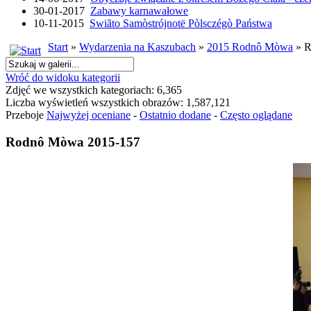
30-01-2017
Zabawy karnawałowe
10-11-2015
Swiãto Samòstrójnotë Pòlsczégò Państwa
Start
»
Wydarzenia na Kaszubach
»
2015 Rodnô Mòwa
» R
Wróć do widoku kategorii
Zdjęć we wszystkich kategoriach: 6,365
Liczba wyświetleń wszystkich obrazów: 1,587,121
Przeboje
Najwyżej oceniane
-
Ostatnio dodane
-
Często oglądane
Rodnô Mòwa 2015-157