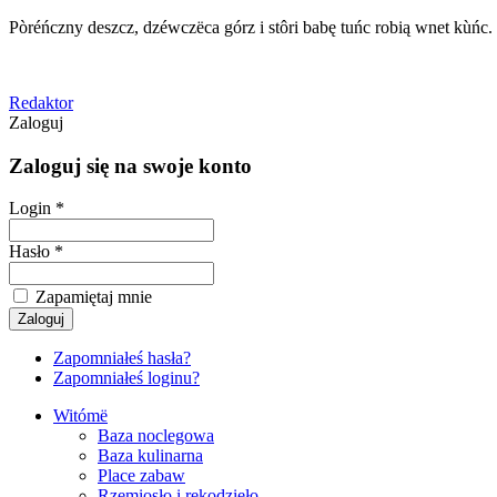
Pòréńczny deszcz, dzéwczëca górz i stôri babę tuńc robią wnet kùńc.
Redaktor
Zaloguj
Zaloguj się na swoje konto
Login *
Hasło *
Zapamiętaj mnie
Zapomniałeś hasła?
Zapomniałeś loginu?
Witómë
Baza noclegowa
Baza kulinarna
Place zabaw
Rzemiosło i rękodzieło