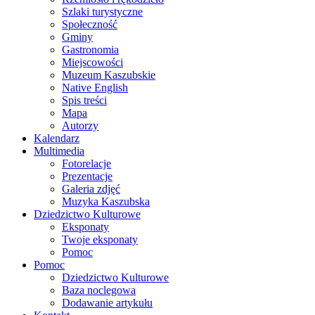
Szlaki turystyczne
Społeczność
Gminy
Gastronomia
Miejscowości
Muzeum Kaszubskie
Native English
Spis treści
Mapa
Autorzy
Kalendarz
Multimedia
Fotorelacje
Prezentacje
Galeria zdjęć
Muzyka Kaszubska
Dziedzictwo Kulturowe
Eksponaty
Twoje eksponaty
Pomoc
Pomoc
Dziedzictwo Kulturowe
Baza noclegowa
Dodawanie artykułu