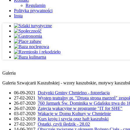
Kontakt
Regulamin
Polityka prywatności
Insta
Galeria
Galeria Szwajcarii Kaszubskiej - wzory kaszubskie, motywy kaszubskie
06-09-2021
Dożynki Gminy Chmielno - fotorelacja
27-02-2021
Występ teatralny pt. "Druga strona marzeń" zesp
26-07-2020
760 Jarmark Św. Dominika w Gdańsku trwa do 16
26-07-2020
Zajęcia wakacyjne w programie "IT for SHE"
03-07-2020
Wakacje w Domu Kultury w Chmielnie
09-12-2019
Kurs kroju i szycia oraz haft kaszubski
27-02-2017
Ostatki, czyli śledzik - 28.02
14-06-2017
Obyczaje związane z okresem Bożego Ciała - cze