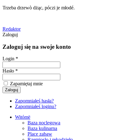
Trzeba drzewò dżąc, póczi je młodé.
Redaktor
Zaloguj
Zaloguj się na swoje konto
Login *
Hasło *
Zapamiętaj mnie
Zapomniałeś hasła?
Zapomniałeś loginu?
Witómë
Baza noclegowa
Baza kulinarna
Place zabaw
Rzemiosło i rękodzieło