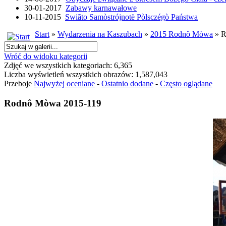
30-01-2017
Zabawy karnawałowe
10-11-2015
Swiãto Samòstrójnotë Pòlsczégò Państwa
Start
»
Wydarzenia na Kaszubach
»
2015 Rodnô Mòwa
» R
Wróć do widoku kategorii
Zdjęć we wszystkich kategoriach: 6,365
Liczba wyświetleń wszystkich obrazów: 1,587,043
Przeboje
Najwyżej oceniane
-
Ostatnio dodane
-
Często oglądane
Rodnô Mòwa 2015-119