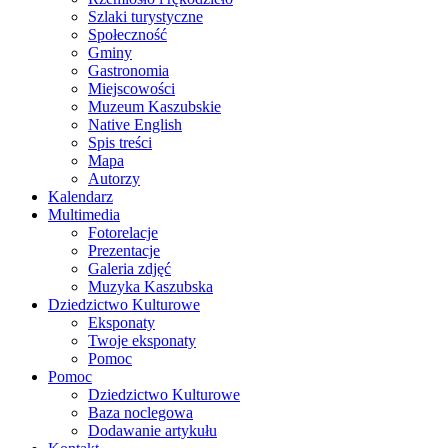
Szlaki turystyczne
Społeczność
Gminy
Gastronomia
Miejscowości
Muzeum Kaszubskie
Native English
Spis treści
Mapa
Autorzy
Kalendarz
Multimedia
Fotorelacje
Prezentacje
Galeria zdjęć
Muzyka Kaszubska
Dziedzictwo Kulturowe
Eksponaty
Twoje eksponaty
Pomoc
Pomoc
Dziedzictwo Kulturowe
Baza noclegowa
Dodawanie artykułu