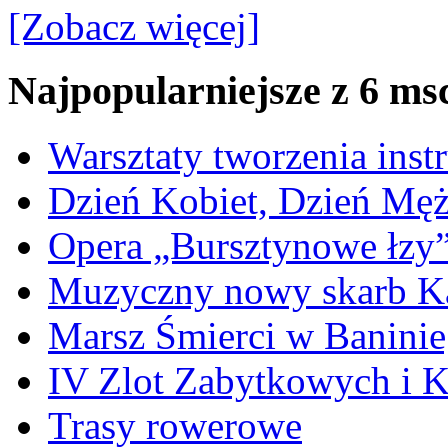
[Zobacz więcej]
Najpopularniejsze z 6 ms
Warsztaty tworzenia ins
Dzień Kobiet, Dzień Mę
Opera „Bursztynowe łzy
Muzyczny nowy skarb Ka
Marsz Śmierci w Banini
IV Zlot Zabytkowych i 
Trasy rowerowe