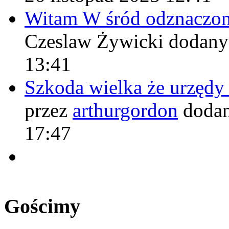
Witam W śród odznaczo
Czeslaw Żywicki
dodany
13:41
Szkoda wielka że urzęd
przez
arthurgordon
dodan
17:47
Gościmy