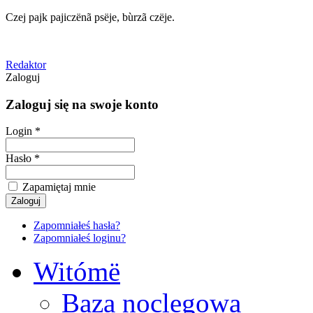
Czej pajk pajiczënã psëje, bùrzã czëje.
Redaktor
Zaloguj
Zaloguj się na swoje konto
Login *
Hasło *
Zapamiętaj mnie
Zapomniałeś hasła?
Zapomniałeś loginu?
Witómë
Baza noclegowa