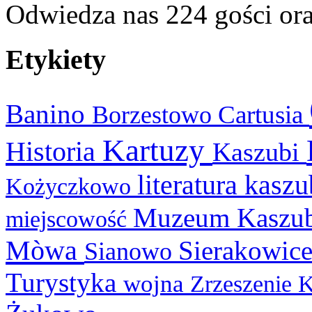
Odwiedza nas 224 gości or
Etykiety
Banino
Cartusia
Borzestowo
Kartuzy
Historia
Kaszubi
literatura kasz
Kożyczkowo
Muzeum Kaszu
miejscowość
Mòwa
Sierakowic
Sianowo
Turystyka
wojna
Zrzeszenie 