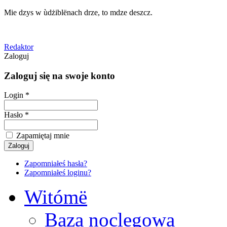
Mie dzys w ùdżiblënach drze, to mdze deszcz.
Redaktor
Zaloguj
Zaloguj się na swoje konto
Login *
Hasło *
Zapamiętaj mnie
Zapomniałeś hasła?
Zapomniałeś loginu?
Witómë
Baza noclegowa