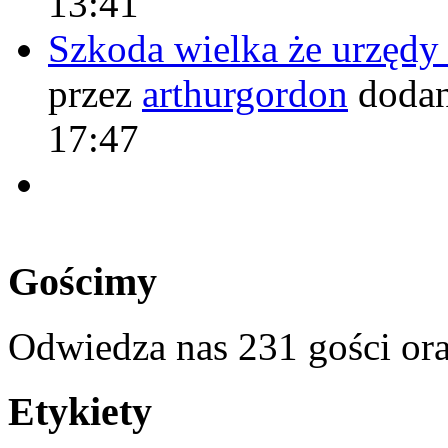
13:41
Szkoda wielka że urzęd
przez
arthurgordon
dodan
17:47
Gościmy
Odwiedza nas 231 gości or
Etykiety