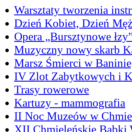
Warsztaty tworzenia ins
Dzień Kobiet, Dzień Mę
Opera „Bursztynowe łzy
Muzyczny nowy skarb Ka
Marsz Śmierci w Banini
IV Zlot Zabytkowych i 
Trasy rowerowe
Kartuzy - mammografia
II Noc Muzeów w Chmie
XII Chmieleńskie Babki