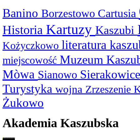
Banino
Cartusia
Borzestowo
Kartuzy
Historia
Kaszubi
literatura kasz
Kożyczkowo
Muzeum Kaszu
miejscowość
Mòwa
Sierakowic
Sianowo
Turystyka
wojna
Zrzeszenie 
Żukowo
Akademia Kaszubska