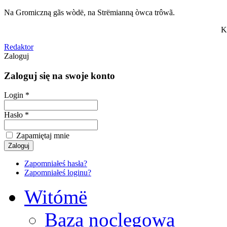
Na Gromiczną gãs wòdë, na Strëmianną òwca trôwã.
K
Redaktor
Zaloguj
Zaloguj się na swoje konto
Login *
Hasło *
Zapamiętaj mnie
Zapomniałeś hasła?
Zapomniałeś loginu?
Witómë
Baza noclegowa