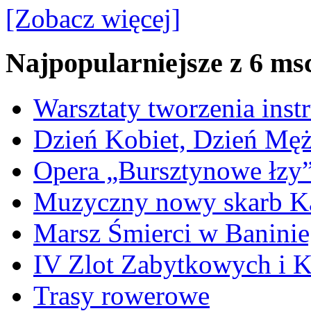
[Zobacz więcej]
Najpopularniejsze z 6 ms
Warsztaty tworzenia ins
Dzień Kobiet, Dzień Mę
Opera „Bursztynowe łzy
Muzyczny nowy skarb Ka
Marsz Śmierci w Banini
IV Zlot Zabytkowych i 
Trasy rowerowe