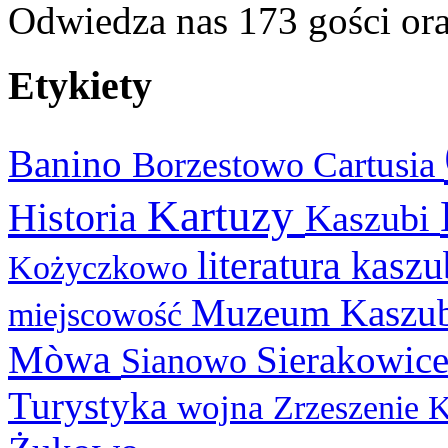
Odwiedza nas 173 gości or
Etykiety
Banino
Cartusia
Borzestowo
Kartuzy
Historia
Kaszubi
literatura kasz
Kożyczkowo
Muzeum Kaszu
miejscowość
Mòwa
Sierakowic
Sianowo
Turystyka
wojna
Zrzeszenie 