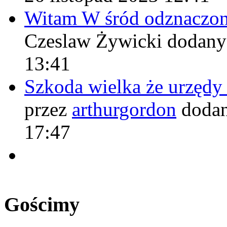
Witam W śród odznaczo
Czeslaw Żywicki
dodany
13:41
Szkoda wielka że urzęd
przez
arthurgordon
dodan
17:47
Gościmy