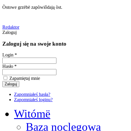
Òstowe grzëbë zapòwiôdają òst.
Redaktor
Zaloguj
Zaloguj się na swoje konto
Login *
Hasło *
Zapamiętaj mnie
Zapomniałeś hasła?
Zapomniałeś loginu?
Witómë
Baza noclegowa