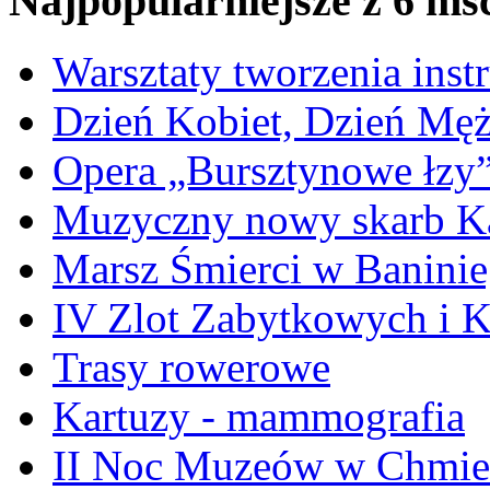
Najpopularniejsze z 6 ms
Warsztaty tworzenia ins
Dzień Kobiet, Dzień Mę
Opera „Bursztynowe łzy
Muzyczny nowy skarb Ka
Marsz Śmierci w Banini
IV Zlot Zabytkowych i 
Trasy rowerowe
Kartuzy - mammografia
II Noc Muzeów w Chmie