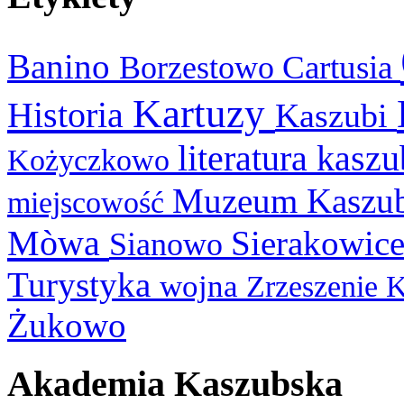
Banino
Cartusia
Borzestowo
Kartuzy
Historia
Kaszubi
literatura kasz
Kożyczkowo
Muzeum Kaszu
miejscowość
Mòwa
Sierakowic
Sianowo
Turystyka
wojna
Zrzeszenie 
Żukowo
Akademia Kaszubska