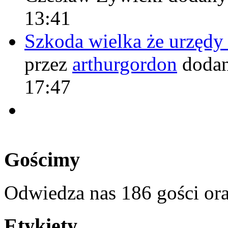
13:41
Szkoda wielka że urzęd
przez
arthurgordon
dodan
17:47
Gościmy
Odwiedza nas 186 gości or
Etykiety