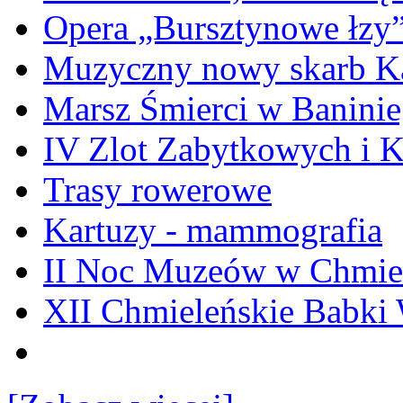
Opera „Bursztynowe łzy
Muzyczny nowy skarb Ka
Marsz Śmierci w Banini
IV Zlot Zabytkowych i 
Trasy rowerowe
Kartuzy - mammografia
II Noc Muzeów w Chmie
XII Chmieleńskie Babki