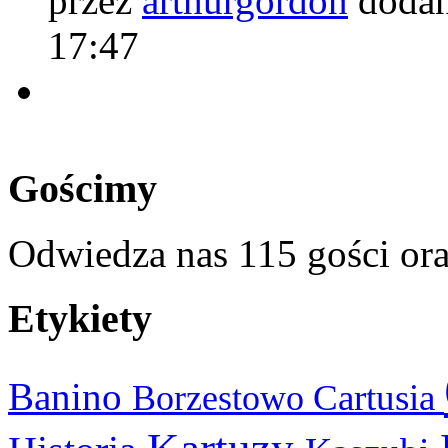
przez
arthurgordon
dodan
17:47
Gościmy
Odwiedza nas 115 gości or
Etykiety
Banino
Cartusia
Borzestowo