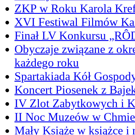
ZKP w Roku Karola Kref
XVI Festiwal Filmów Ka
Finał LV Konkursu „
Obyczaje związane z okr
każdego roku
Spartakiada Kół Gospod
Koncert Piosenek z Baje
IV Zlot Zabytkowych i 
II Noc Muzeów w Chmie
Mały Książe w książce i 