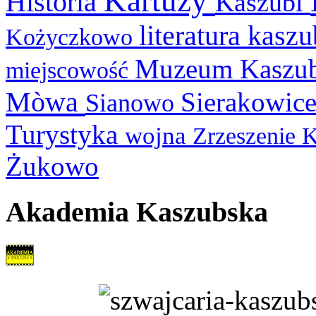
Kartuzy
Historia
Kaszubi
literatura kasz
Kożyczkowo
Muzeum Kaszu
miejscowość
Mòwa
Sierakowic
Sianowo
Turystyka
wojna
Zrzeszenie 
Żukowo
Akademia Kaszubska