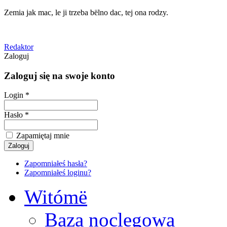
Zemia jak mac, le ji trzeba bëlno dac, tej ona rodzy.
Redaktor
Zaloguj
Zaloguj się na swoje konto
Login *
Hasło *
Zapamiętaj mnie
Zapomniałeś hasła?
Zapomniałeś loginu?
Witómë
Baza noclegowa