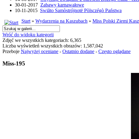
30-01-2017
Zabawy karnawałowe
10-11-2015
Swiãto Samòstrójnotë Pòlsczégò Państwa
Start
»
Wydarzenia na Kaszubach
»
Miss Polski Ziemi Kasz
Wróć do widoku kategorii
Zdjęć we wszystkich kategoriach: 6,365
Liczba wyświetleń wszystkich obrazów: 1,587,042
Przeboje
Najwyżej oceniane
-
Ostatnio dodane
-
Często oglądane
Miss-195