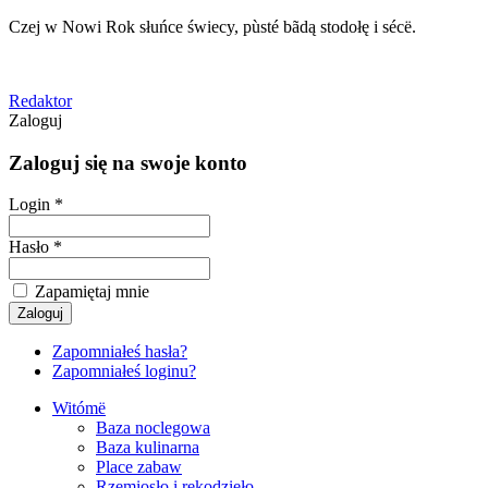
Czej w Nowi Rok słuńce świecy, pùsté bãdą stodołę i sécë.
Redaktor
Zaloguj
Zaloguj się na swoje konto
Login *
Hasło *
Zapamiętaj mnie
Zapomniałeś hasła?
Zapomniałeś loginu?
Witómë
Baza noclegowa
Baza kulinarna
Place zabaw
Rzemiosło i rękodzieło