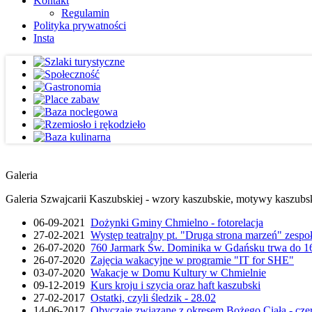
Kontakt
Regulamin
Polityka prywatności
Insta
Galeria
Galeria Szwajcarii Kaszubskiej - wzory kaszubskie, motywy kaszubskie
06-09-2021
Dożynki Gminy Chmielno - fotorelacja
27-02-2021
Występ teatralny pt. "Druga strona marzeń" zesp
26-07-2020
760 Jarmark Św. Dominika w Gdańsku trwa do 16
26-07-2020
Zajęcia wakacyjne w programie "IT for SHE"
03-07-2020
Wakacje w Domu Kultury w Chmielnie
09-12-2019
Kurs kroju i szycia oraz haft kaszubski
27-02-2017
Ostatki, czyli śledzik - 28.02
14-06-2017
Obyczaje związane z okresem Bożego Ciała - cze