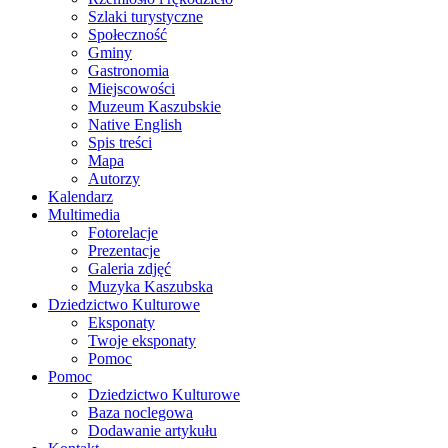
Szlaki turystyczne
Społeczność
Gminy
Gastronomia
Miejscowości
Muzeum Kaszubskie
Native English
Spis treści
Mapa
Autorzy
Kalendarz
Multimedia
Fotorelacje
Prezentacje
Galeria zdjęć
Muzyka Kaszubska
Dziedzictwo Kulturowe
Eksponaty
Twoje eksponaty
Pomoc
Pomoc
Dziedzictwo Kulturowe
Baza noclegowa
Dodawanie artykułu